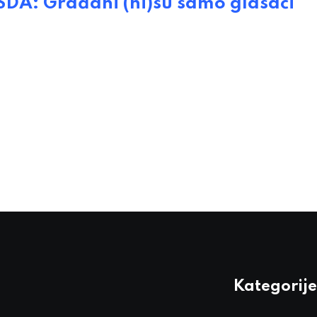
: Građani (ni)su samo glasači
Kategorije