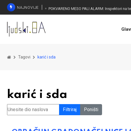
NAJNOVIJE
Glav
Tagovi
karić i sda
karić i sda
Unesite dio naslova
Filtriraj
Poništi