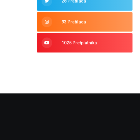
28 Pratilaca
93 Pratilaca
1025 Pretplatnika