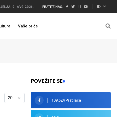
PRATITE NAS:
JELJA, 9. AVG 2026.
ultura
Vaše priče
POVEŽITE SE
Display #
109,624 Pratilaca