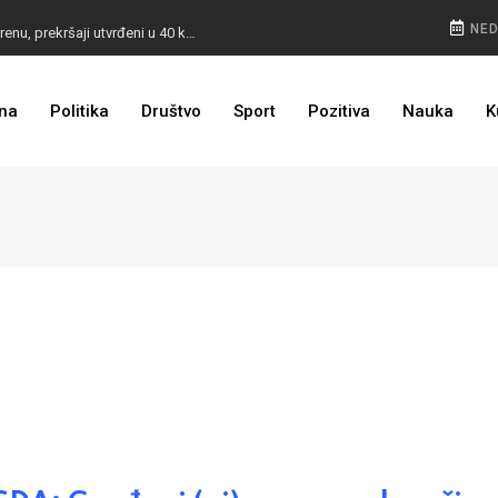
POKVARENO MESO PALI ALARM: Inspektori na terenu, prekršaji utvrđeni u 40 kontrola
NED
CESTA KOJA ŽIVOT ZNAČI: BiH dobija nova 44 kilometra autoceste, radovi kreću uskoro
na
Politika
Društvo
Sport
Pozitiva
Nauka
K
ULAGANJE SE ISPLATI: Oživjela pruga u BiH, turista sve više