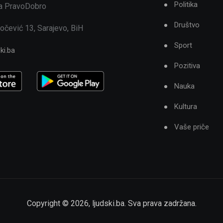
Politika
ja PravoDobro
Društvo
očević 13, Sarajevo, BiH
Sport
ki.ba
Pozitiva
Nauka
Kultura
Vaše priče
Copyright ©
2026
,
ljudski.ba
. Sva prava zadržana.