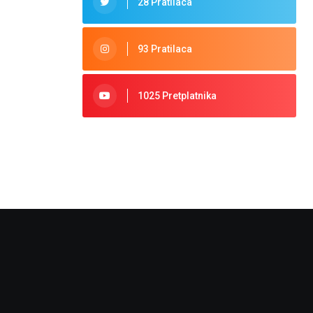
28 Pratilaca
93 Pratilaca
1025 Pretplatnika