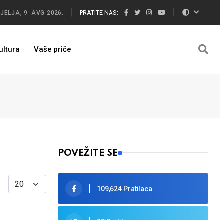
PRATITE NAS:
JELJA, 9. AVG 2026.
ultura
Vaše priče
POVEŽITE SE
Display #
109,624 Pratilaca