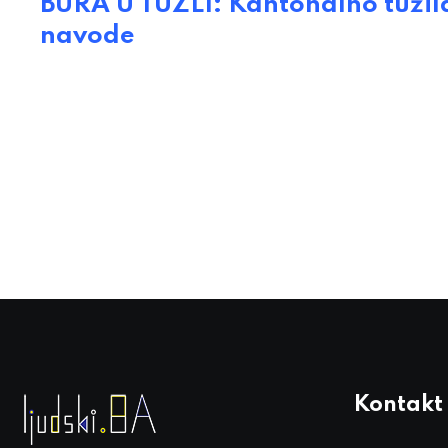
BURA U TUZLI: Kantonalno tužila
navode
Kontakt