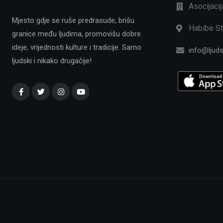
Asocijaci
Mjesto gdje se ruše predrasude, brišu
Habibe St
granice među ljudima, promovišu dobre
ideje, vrijednosti kulture i tradicije. Samo
info@ljuds
ljudski i nikako drugačije!