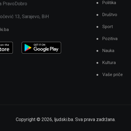
Politika
ja PravoDobro
Društvo
očević 13, Sarajevo, BiH
Sport
ki.ba
Pozitiva
Nauka
Kultura
Vaše priče
Copyright ©
2026
,
ljudski.ba
. Sva prava zadržana.