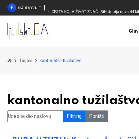
NAJNOVIJE
Glav
Tagovi
kantonalno tužilaštvo
kantonalno tužilaštv
Unesite dio naslova
Filtriraj
Poništi