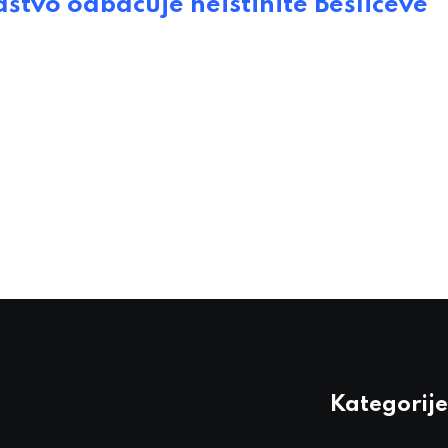
štvo odbacuje neistinite Bešlićeve
Kategorije