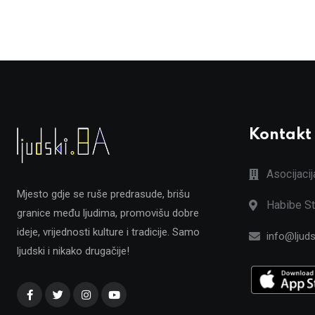
Kontakt
Asocijaci
Mjesto gdje se ruše predrasude, brišu
Habibe St
granice među ljudima, promovišu dobre
ideje, vrijednosti kulture i tradicije. Samo
info@ljuds
ljudski i nikako drugačije!