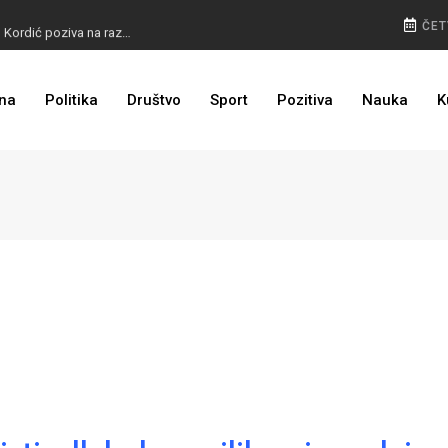
BURA U MOSTARU: Otkaz Bošnjacima nezakonit, Kordić poziva na razgovor
ČET
na
Politika
Društvo
Sport
Pozitiva
Nauka
K
BIVŠI KAPITEN ZMAJEVA U VELIKOM BIZNISU: Na mjestu propale tvornice niče stambeni kompleks