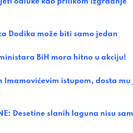
i odluke kao prilikom izgradnje
a Dodika može biti samo jedan
nistara BiH mora hitno u akciju!
an Imamovićevim istupom, dosta mu 
: Desetine slanih laguna nisu sam