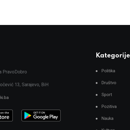
Kategorije
Politika
ja PravoDobro
Društvo
očević 13, Sarajevo, BiH
Sport
ki.ba
Pozitiva
Nauka