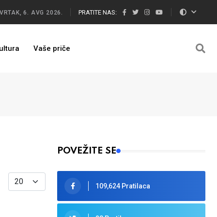
PRATITE NAS:
VRTAK, 6. AVG 2026.
ultura
Vaše priče
POVEŽITE SE
Display #
109,624 Pratilaca