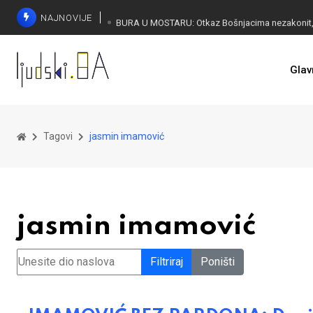
NAJNOVIJE
ČUDESNA MOSTARKA: Lana Pudar predvodi BiH
Glav
Tagovi
jasmin imamović
jasmin imamović
Unesite dio naslova
Filtriraj
Poništi