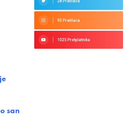
28 Pratilaca
93 Pratilaca
1025 Pretplatnika
je
o san