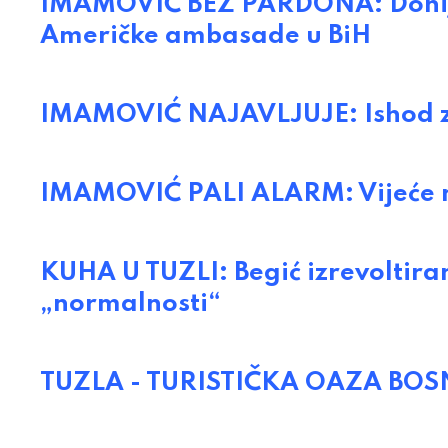
IMAMOVIĆ BEZ PARDONA: Donijet
Američke ambasade u BiH
IMAMOVIĆ NAJAVLJUJE: Ishod z
IMAMOVIĆ PALI ALARM: Vijeće mi
KUHA U TUZLI: Begić izrevoltir
„normalnosti“
TUZLA - TURISTIČKA OAZA BOSNE