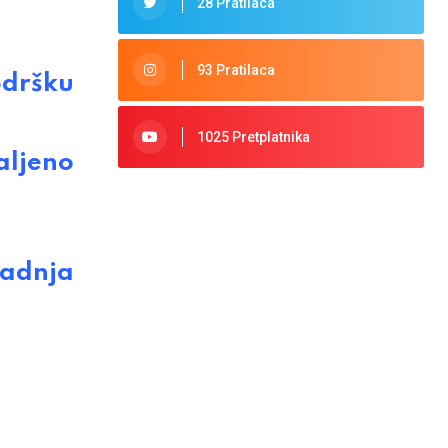
28 Pratilaca
93 Pratilaca
odršku
1025 Pretplatnika
aljeno
radnja