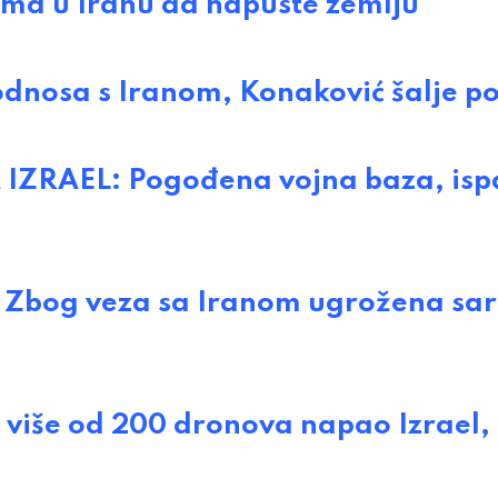
a u Iranu da napuste zemlju
odnosa s Iranom, Konaković šalje p
RAEL: Pogođena vojna baza, isp
bog veza sa Iranom ugrožena sa
više od 200 dronova napao Izrael,