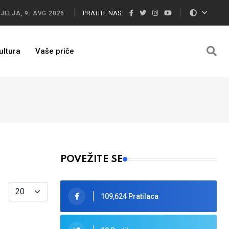
PRATITE NAS:
JELJA, 9. AVG 2026.
ultura
Vaše priče
POVEŽITE SE
Display #
109,624 Pratilaca