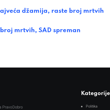
jveća džamija, raste broj mrtvih
broj mrtvih, SAD spreman
Kategorije
Politika
ja PravoDobro