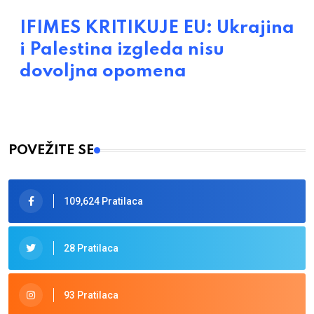
IFIMES KRITIKUJE EU: Ukrajina
i Palestina izgleda nisu
dovoljna opomena
POVEŽITE SE
109,624 Pratilaca
28 Pratilaca
93 Pratilaca