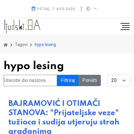
PETAK, 7. AVG 2026.
Tagovi
hypo lesing
hypo lesing
Unesite dio naslova
Display #
Filtriraj
Poništi
BAJRAMOVIĆ I OTIMAČI
STANOVA: "Prijateljske veze"
tužioca i sudija utjeruju strah
građanima