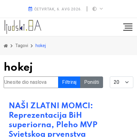
ČETVRTAK, 6. AVG 2026.
Tagovi
hokej
hokej
Unesite dio naslova
Display #
Filtriraj
Poništi
NAŠI ZLATNI MOMCI:
Reprezentacija BiH
superiorna, Pleho MVP
Svjetskog prvenstva