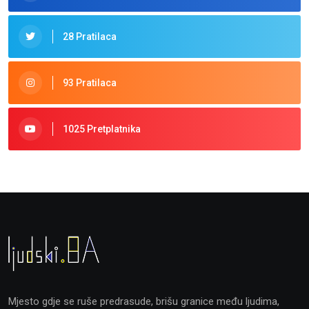
28 Pratilaca
93 Pratilaca
1025 Pretplatnika
Mjesto gdje se ruše predrasude, brišu granice među ljudima,