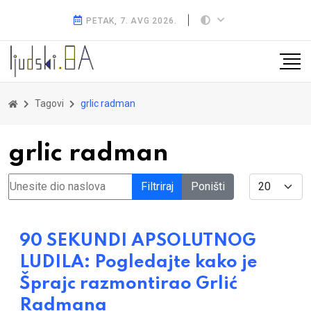
PETAK, 7. AVG 2026.
Tagovi
grlic radman
grlic radman
Unesite dio naslova
Display #
Filtriraj
Poništi
90 SEKUNDI APSOLUTNOG
LUDILA: Pogledajte kako je
Šprajc razmontirao Grlić
Radmana