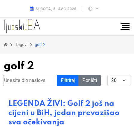
SUBOTA, 8. AVG 2026.
Tagovi
golf 2
golf 2
Unesite dio naslova
Display #
Filtriraj
Poništi
LEGENDA ŽIVI: Golf 2 još na
cijeni u BiH, jedan prevazišao
sva očekivanja