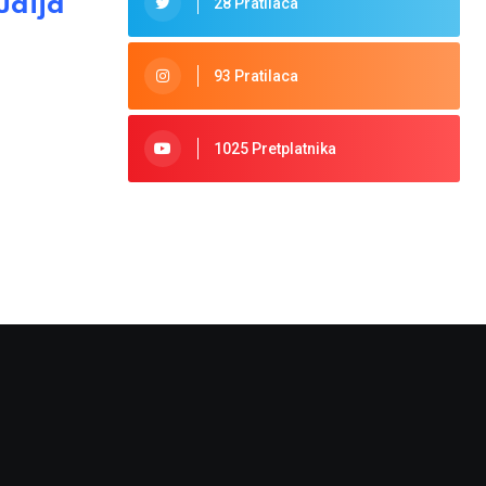
udija
28 Pratilaca
93 Pratilaca
1025 Pretplatnika