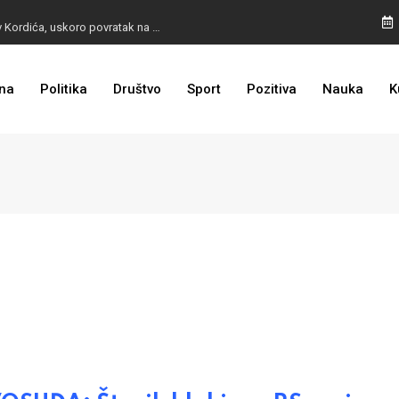
BURA U MOSTARU: Otpušteni radnici odbili poziv Kordića, uskoro povratak na posao
na
Politika
Društvo
Sport
Pozitiva
Nauka
K
I TO SMO DOČEKALI: Grad u BiH prvi put dobio sredstva EU