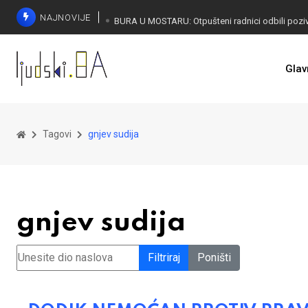
NAJNOVIJE
SORECA ZADOVOLJAN: Važan korak BiH ka EU
Glav
Tagovi
gnjev sudija
gnjev sudija
Unesite dio naslova
Filtriraj
Poništi