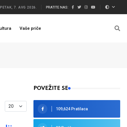
PRATITE NAS:
PETAK, 7. AVG 2026.
ultura
Vaše priče
POVEŽITE SE
Display #
109,624 Pratilaca