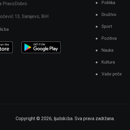
Politika
ja PravoDobro
Društvo
očević 13, Sarajevo, BiH
Sport
ki.ba
Pozitiva
Nauka
Kultura
Vaše priče
Copyright ©
2026
,
ljudski.ba
. Sva prava zadržana.