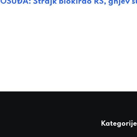
ĐA: Štrajk blokirao RS, gnjev s
Kategorije