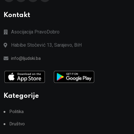
Kontakt
Asocijacija PravoDobro
Habibe Stočević 13, Sarajevo, BiH
info@ljudski.ba
Kategorije
Politika
Društvo