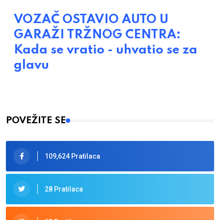
VOZAČ OSTAVIO AUTO U
GARAŽI TRŽNOG CENTRA:
Kada se vratio - uhvatio se za
glavu
POVEŽITE SE
109,624 Pratilaca
28 Pratilaca