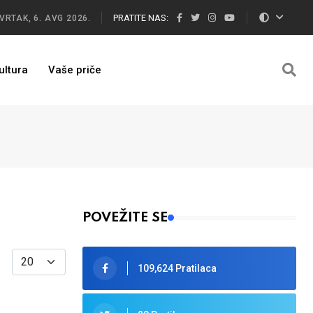
PRATITE NAS:
VRTAK, 6. AVG 2026.
ultura
Vaše priče
POVEŽITE SE
Display #
109,624 Pratilaca