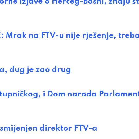
ne izjave o Herceg-Bosni, znaju š
Mrak na FTV-u nije rješenje, treb
, dug je zao drug
tupničkog, i Dom naroda Parlamen
smijenjen direktor FTV-a