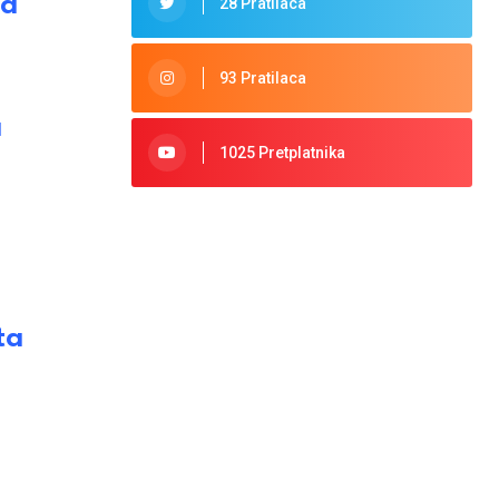
ta
28 Pratilaca
93 Pratilaca
a
1025 Pretplatnika
ta