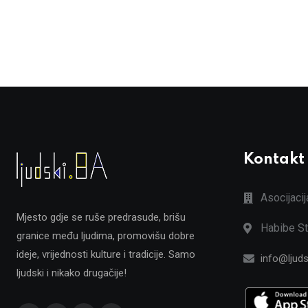
Kontakt
Asocijaci
Mjesto gdje se ruše predrasude, brišu
Habibe St
granice među ljudima, promovišu dobre
ideje, vrijednosti kulture i tradicije. Samo
info@ljuds
ljudski i nikako drugačije!