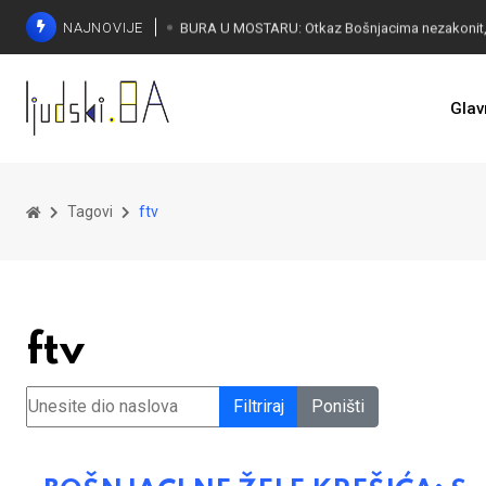
NAJNOVIJE
ČUDESNA MOSTARKA: Lana Pudar predvodi BiH
Glav
Tagovi
ftv
ftv
Unesite dio naslova
Filtriraj
Poništi