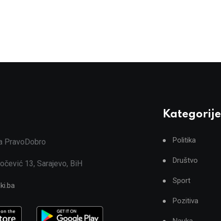
Kategorije
Politika
ja PravoDobro
Društvo
očević 13, Sarajevo, BiH
Sport
ki.ba
Pozitiva