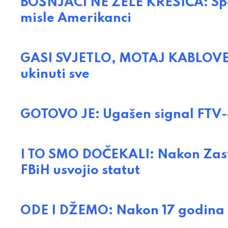
BOŠNJACI NE ŽELE KREŠIĆA: Spor
misle Amerikanci
GASI SVJETLO, MOTAJ KABLOVE: 
ukinuti sve
GOTOVO JE: Ugašen signal FTV-a
I TO SMO DOČEKALI: Nakon Zas
FBiH usvojio statut
ODE I DŽEMO: Nakon 17 godina 