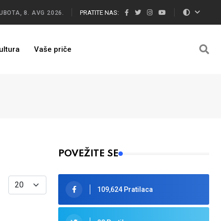
PRATITE NAS:
UBOTA, 8. AVG 2026.
ultura
Vaše priče
POVEŽITE SE
Display #
109,624 Pratilaca