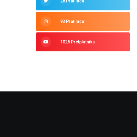
28 Pratilaca
93 Pratilaca
1025 Pretplatnika