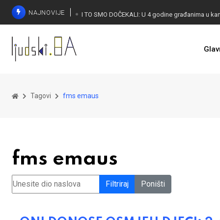
NAJNOVIJE
Glav
KONAKOVIĆ PALI ALARM: Otvoreno pismo UN-u
Tagovi
fms emaus
fms emaus
Unesite dio naslova
Filtriraj
Poništi