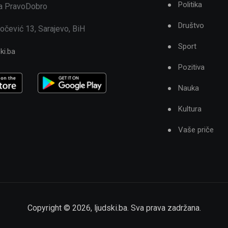
Politika
ja PravoDobro
Društvo
očević 13, Sarajevo, BiH
Sport
ki.ba
Pozitiva
Nauka
Kultura
Vaše priče
Copyright ©
2026
,
ljudski.ba
. Sva prava zadržana.