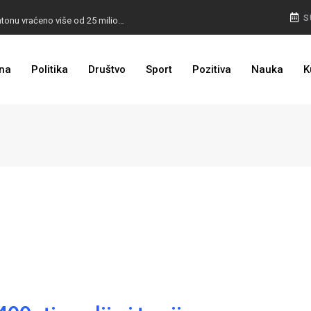
I TO SMO DOČEKALI: U 4 godine građanima u kantonu vraćeno više od 25 miliona KM
S
I TO JE BIH: Prvašićima 50 ruksaka sa školskim priborom
na
Politika
Društvo
Sport
Pozitiva
Nauka
K