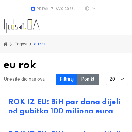
PETAK, 7. AVG 2026.
Tagovi
eu rok
eu rok
Unesite dio naslova
Display #
Filtriraj
Poništi
ROK IZ EU: BiH par dana dijeli
od gubitka 100 miliona eura