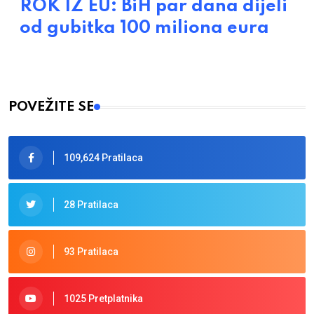
ROK IZ EU: BiH par dana dijeli
od gubitka 100 miliona eura
POVEŽITE SE
109,624 Pratilaca
28 Pratilaca
93 Pratilaca
1025 Pretplatnika