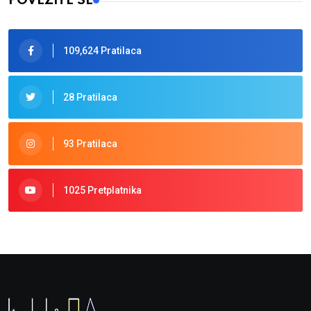
POVEŽITE SE
109,624 Pratilaca
28 Pratilaca
93 Pratilaca
1025 Pretplatnika