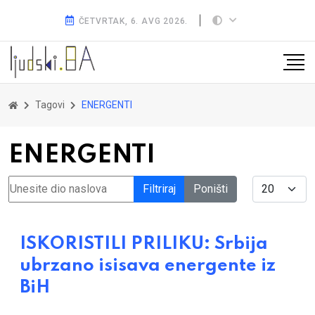
ČETVRTAK, 6. AVG 2026.
Tagovi
ENERGENTI
ENERGENTI
Unesite dio naslova
Display #
Filtriraj
Poništi
ISKORISTILI PRILIKU: Srbija
ubrzano isisava energente iz
BiH