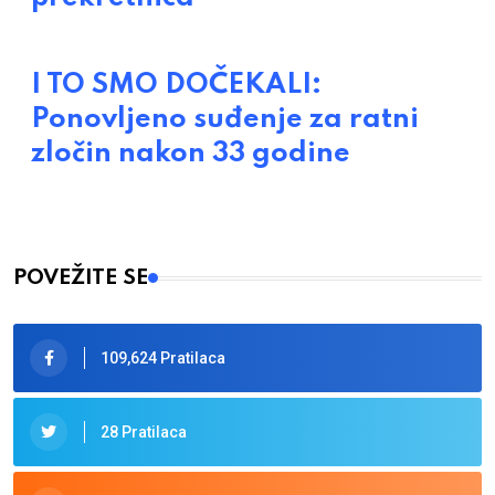
I TO SMO DOČEKALI:
Ponovljeno suđenje za ratni
zločin nakon 33 godine
POVEŽITE SE
109,624 Pratilaca
28 Pratilaca