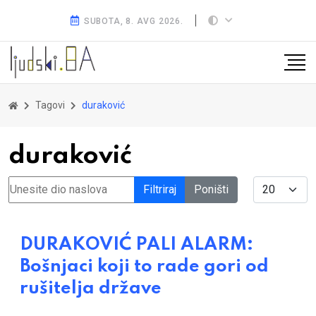
SUBOTA, 8. AVG 2026.
Tagovi
duraković
duraković
Unesite dio naslova
Display #
Filtriraj
Poništi
DURAKOVIĆ PALI ALARM:
Bošnjaci koji to rade gori od
rušitelja države