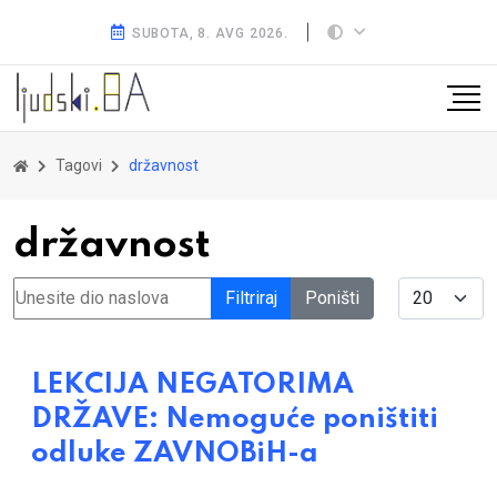
SUBOTA, 8. AVG 2026.
Tagovi
državnost
državnost
Unesite dio naslova
Display #
Filtriraj
Poništi
LEKCIJA NEGATORIMA
DRŽAVE: Nemoguće poništiti
odluke ZAVNOBiH-a