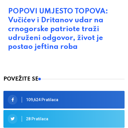
POPOVI UMJESTO TOPOVA:
Vučićev i Dritanov udar na
crnogorske patriote traži
udruženi odgovor, život je
postao jeftina roba
POVEŽITE SE
109,624 Pratilaca
28 Pratilaca