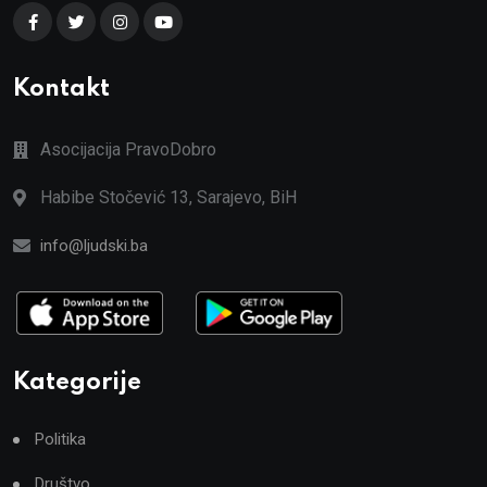
Kontakt
Asocijacija PravoDobro
Habibe Stočević 13, Sarajevo, BiH
info@ljudski.ba
Kategorije
Politika
Društvo