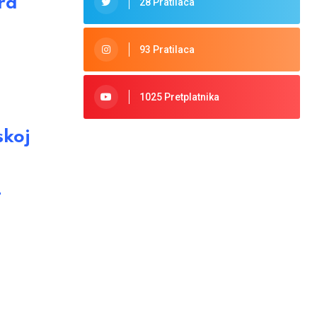
ra
28 Pratilaca
93 Pratilaca
1025 Pretplatnika
skoj
-