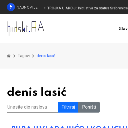
NAJNOVIJE
Glav
Tagovi
denis lasić
denis lasić
Unesite dio naslova
Filtriraj
Poništi