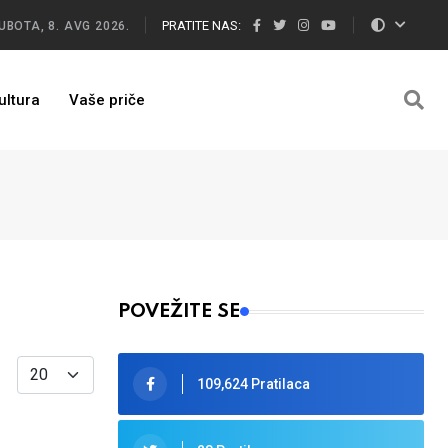
PRATITE NAS:
UBOTA, 8. AVG 2026.
ultura
Vaše priče
POVEŽITE SE
Display #
109,624 Pratilaca