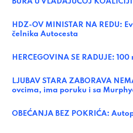
BURA U VLADAJUĆOJ KOALICIJI: 
HDZ-OV MINISTAR NA REDU: Evrop
čelnika Autocesta
HERCEGOVINA SE RADUJE: 100 mi
LJUBAV STARA ZABORAVA NEMA: 
ovcima, ima poruku i sa Murph
OBEĆANJA BEZ POKRIĆA: Autopu