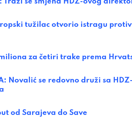
Traži se smjena HDZ-ovog direkto
ski tužilac otvorio istragu protiv
liona za četiri trake prema Hrvat
Novalić se redovno druži sa HDZ
ya
t od Sarajeva do Save