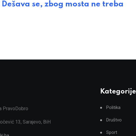
ešava se, zbog mosta ne treba
Kategorije
Politika
ja PravoDobro
Društvo
očević 13, Sarajevo, BiH
Sport
ki.ba