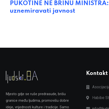
PUKOTINE NE BRINU MINISTRA: D
uznemiravati javnost
Kontakt
Asocijaci
Mjesto gdje se ruše predrasude, brišu
Habibe St
granice među ljudima, promovišu dobre
ideje, vrijednosti kulture i tradicije. Samo
info@ljuds