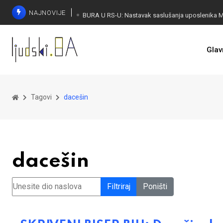
NAJNOVIJE
Glav
Tagovi
dacešin
dacešin
Unesite dio naslova
Filtriraj
Poništi