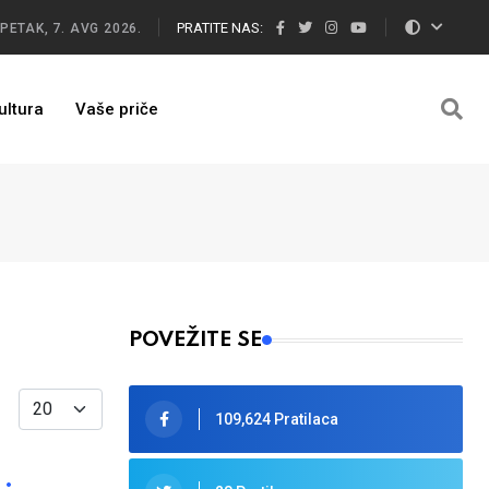
PRATITE NAS:
PETAK, 7. AVG 2026.
ultura
Vaše priče
POVEŽITE SE
Display #
109,624 Pratilaca