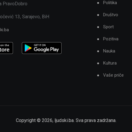
Politika
ja PravoDobro
Društvo
očević 13, Sarajevo, BiH
Sport
ki.ba
Pozitiva
Nauka
Kultura
Vaše priče
Copyright ©
2026
,
ljudski.ba
. Sva prava zadržana.