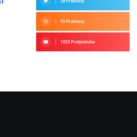
i
28 Pratilaca
93 Pratilaca
1025 Pretplatnika