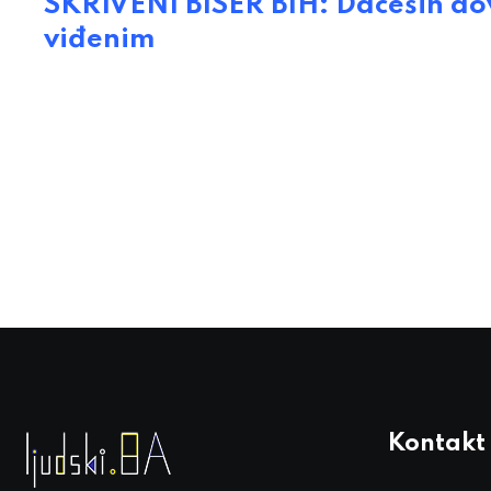
SKRIVENI BISER BIH: Dacešin dov
viđenim
Kontakt