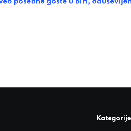
eo posebne goste u BiH, oduševljen
Kategorije