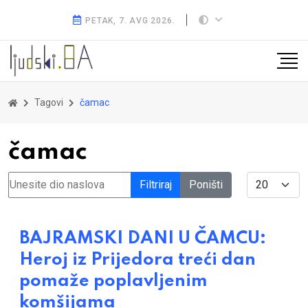
PETAK, 7. AVG 2026.
Tagovi
čamac
čamac
Unesite dio naslova
Display #
Filtriraj
Poništi
BAJRAMSKI DANI U ČAMCU:
Heroj iz Prijedora treći dan
pomaže poplavljenim
komšijama