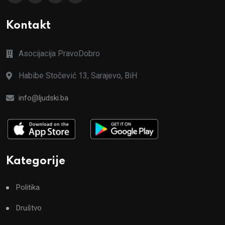
Kontakt
Asocijacija PravoDobro
Habibe Stočević 13, Sarajevo, BiH
info@ljudski.ba
Kategorije
Politika
Društvo