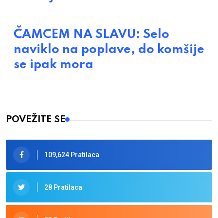
ČAMCEM NA SLAVU: Selo
naviklo na poplave, do komšije
se ipak mora
POVEŽITE SE
109,624 Pratilaca
28 Pratilaca