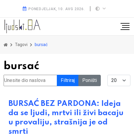
PONEDJELJAK, 10. AVG 2026.
Tagovi
bursać
bursać
Unesite dio naslova
Display #
Filtriraj
Poništi
BURSAĆ BEZ PARDONA: Ideja
da se ljudi, mrtvi ili živi bacaju
u provaliju, strašnija je od
smrti