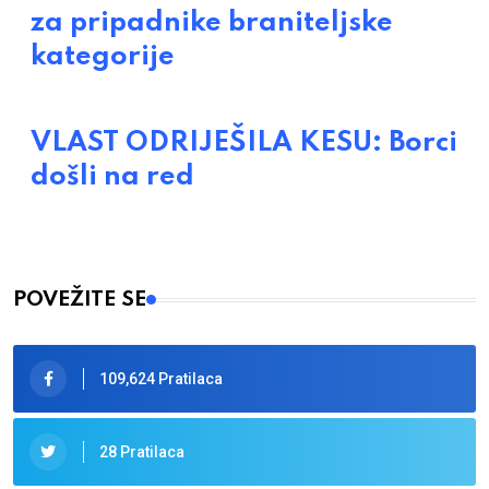
za pripadnike braniteljske
kategorije
VLAST ODRIJEŠILA KESU: Borci
došli na red
POVEŽITE SE
109,624 Pratilaca
28 Pratilaca