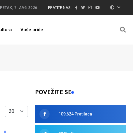
PRATITE NAS:
PETAK, 7. AVG 2026.
ultura
Vaše priče
POVEŽITE SE
Display #
109,624 Pratilaca