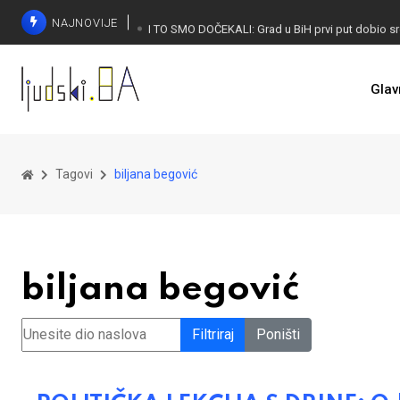
NAJNOVIJE
Glav
Tagovi
biljana begović
biljana begović
Unesite dio naslova
Filtriraj
Poništi