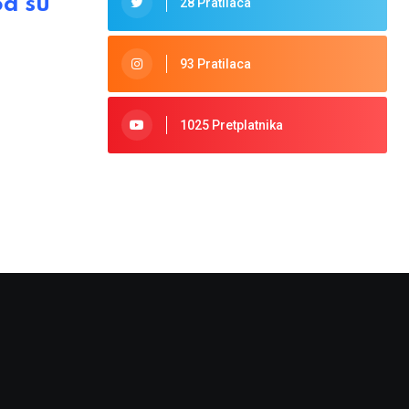
od su
28 Pratilaca
93 Pratilaca
1025 Pretplatnika