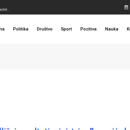
I TO SMO DOČEKALI: Grad u BiH prvi put dobio sredstva EU
BURA U MOSTARU: Otpušteni radnici odbili poziv Kordića, uskoro povratak na posao
na
Politika
Društvo
Sport
Pozitiva
Nauka
K
LOŠE VIJESTI ZA DODIKA: Povratak na crnu listu sve bliže