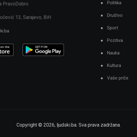
Politika
ja PravoDobro
Društvo
očević 13, Sarajevo, BiH
Sport
ki.ba
Pozitiva
Nauka
Kultura
Vaše priče
Copyright ©
2026
,
ljudski.ba
. Sva prava zadržana.