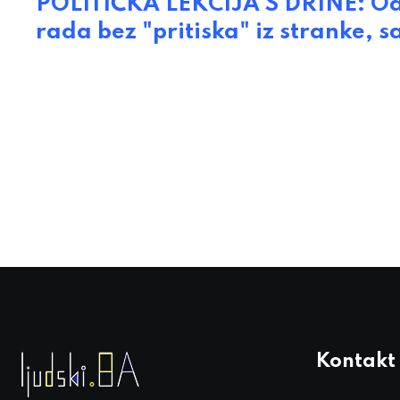
POLITIČKA LEKCIJA S DRINE: Odli
rada bez "pritiska" iz stranke,
Kontakt