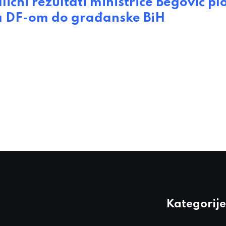
čni rezultati ministrice Begović pl
 sa DF-om do građanske BiH
Kategorije