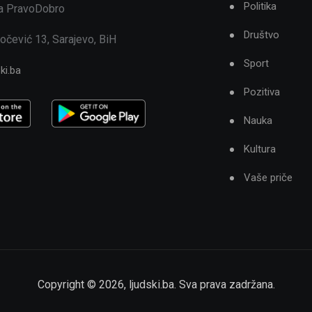
Politika
ja PravoDobro
Društvo
očević 13, Sarajevo, BiH
Sport
ki.ba
Pozitiva
Nauka
Kultura
Vaše priče
Copyright ©
2026
,
ljudski.ba
. Sva prava zadržana.