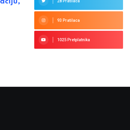
ciju,
28 Pratilaca
93 Pratilaca
1025 Pretplatnika