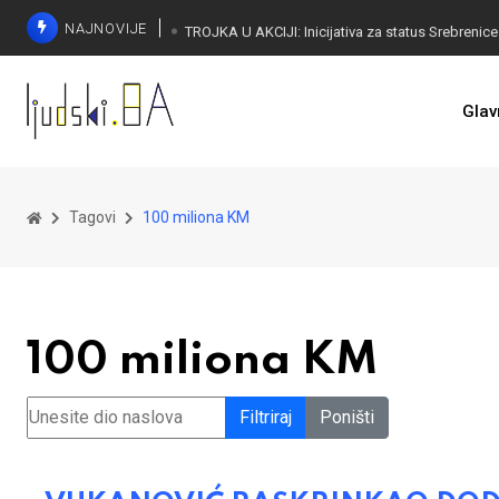
NAJNOVIJE
Glav
Tagovi
100 miliona KM
100 miliona KM
Unesite dio naslova
Filtriraj
Poništi