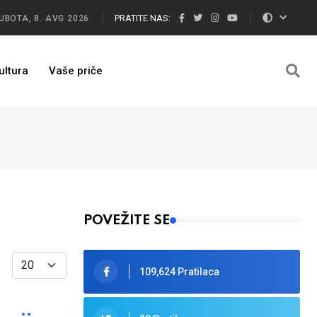
PRATITE NAS:
UBOTA, 8. AVG 2026.
ultura
Vaše priče
POVEŽITE SE
Display #
109,624 Pratilaca