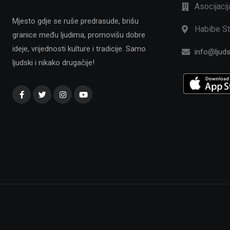
Asocijaci
Mjesto gdje se ruše predrasude, brišu
Habibe St
granice među ljudima, promovišu dobre
ideje, vrijednosti kulture i tradicije. Samo
info@ljuds
ljudski i nikako drugačije!