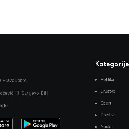
Kategorije
Politika
ja PravoDobro
Društvo
očević 13, Sarajevo, BiH
Sport
ki.ba
Pozitiva
Nauka