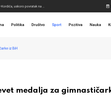
BURA U MOSTARU: Otpušteni radnici odbili poziv Kordića, uskoro povratak na posao
na
Politika
Društvo
Sport
Pozitiva
Nauka
K
I TO SMO DOČEKALI: Grad u BiH prvi put dobio sredstva EU
arke iz BiH
et medalja za gimnastičark