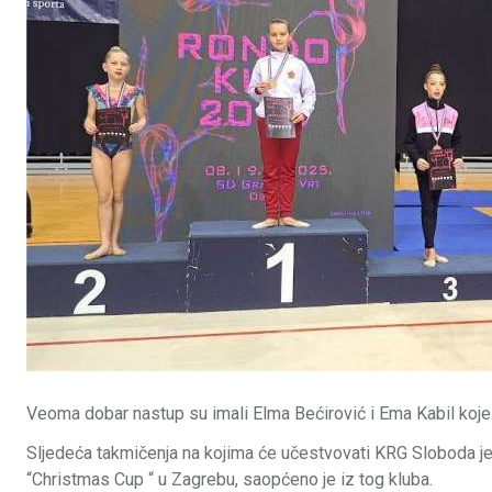
Veoma dobar nastup su imali Elma Bećirović i Ema Kabil koje 
Sljedeća takmičenja na kojima će učestvovati KRG Sloboda
“Christmas Cup “ u Zagrebu, saopćeno je iz tog kluba.