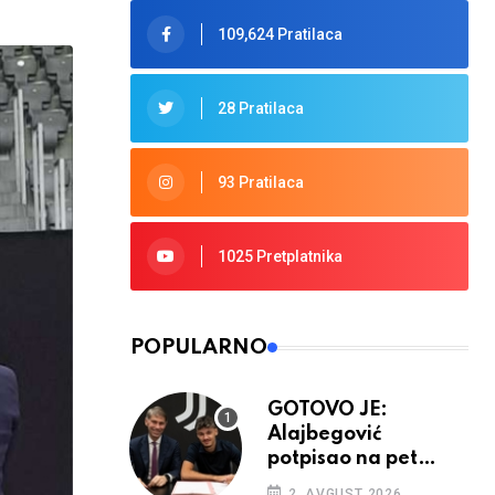
109,624 Pratilaca
28 Pratilaca
93 Pratilaca
1025 Pretplatnika
POPULARNO
GOTOVO JE:
Alajbegović
potpisao na pet
godina
2. AVGUST 2026.