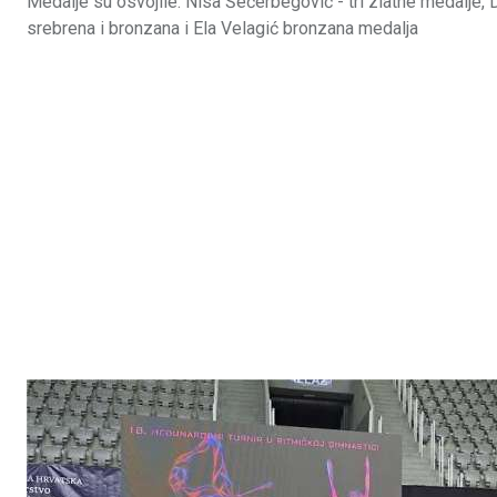
Medalje su osvojile: Nisa Šečerbegović - tri zlatne medalje, D
srebrena i bronzana i Ela Velagić bronzana medalja