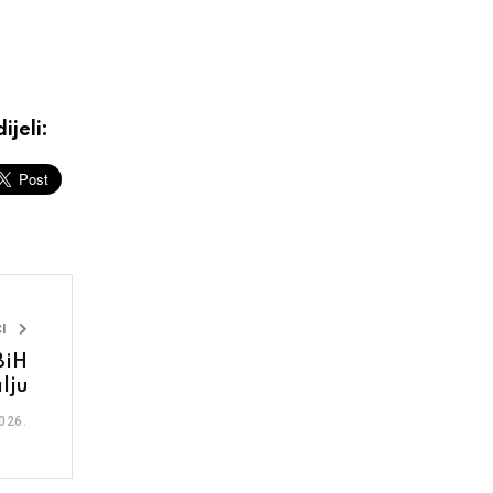
ijeli:
I
BiH
lju
026.