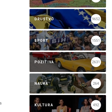
DRUŠTVO
9652
SPORT
1551
POZITIVA
2631
NAUKA
264
a
KULTURA
492