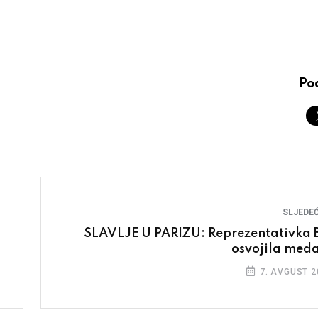
Pod
SLJEDEĆ
SLAVLJE U PARIZU: Reprezentativka 
osvojila meda
7. AVGUST 2