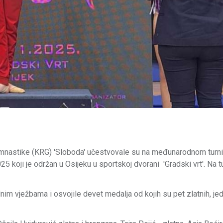
imnastike (KRG) 'Sloboda' učestvovale su na međunarodnom turni
oji je održan u Osijeku u sportskoj dvorani 'Gradski vrt'. Na tu
im vježbama i osvojile devet medalja od kojih su pet zlatnih, je