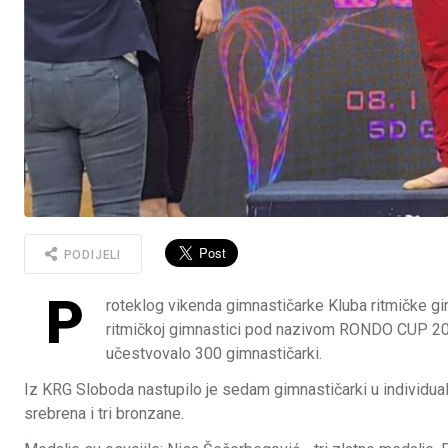
PODIJELI
P
roteklog vikenda gimnastičarke Kluba ritmičke g
ritmičkoj gimnastici pod nazivom RONDO CUP 2025 k
učestvovalo 300 gimnastičarki.
Iz KRG Sloboda nastupilo je sedam gimnastičarki u individualn
srebrena i tri bronzane.