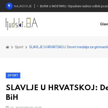
NAJNOVIJE
SORECA ZADOVOLJAN: Važan korak BiH ka EU
Glav
Sport
SLAVLJE U HRVATSKOJ: Devet medalja za gimnastič
SPORT
SLAVLJE U HRVATSKOJ: Dev
BiH