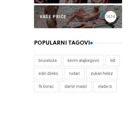
VAŠE PRIČE
1614
POPULARNI TAGOVI
bruceloza
kerim alajbegović
lidl
edin džeko
rudari
zukan helez
fk borac
damir mašić
vlada rs