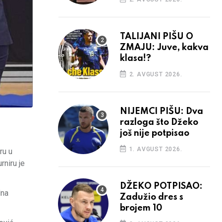
TALIJANI PIŠU O
ZMAJU: Juve, kakva
klasa!?
2. AVGUST 2026.
NIJEMCI PIŠU: Dva
razloga što Džeko
još nije potpisao
1. AVGUST 2026.
ru u
rniru je
DŽEKO POTPISAO:
dna
Zadužio dres s
brojem 10