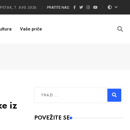
PRATITE NAS:
PETAK, 7. AVG 2026.
ultura
Vaše priče
Traži
e iz
Type 2 or more characters for results.
POVEŽITE SE