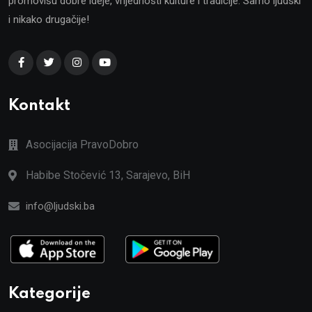
promovišu dobre ideje, vrijednosti kulture i tradicije. Samo ljudski
i nikako drugačije!
Kontakt
Asocijacija PravoDobro
Habibe Stočević 13, Sarajevo, BiH
info@ljudski.ba
Kategorije