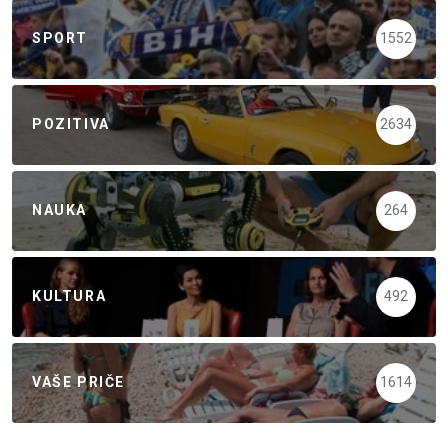
SPORT
1552
POZITIVA
2634
NAUKA
264
KULTURA
492
VAŠE PRIČE
1614