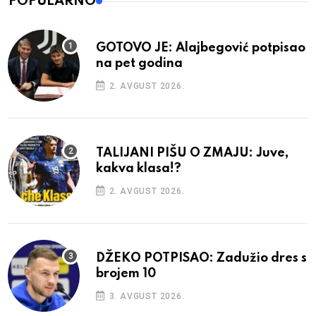
POPULARNO
GOTOVO JE: Alajbegović potpisao
na pet godina
2. AVGUST 2026.
TALIJANI PIŠU O ZMAJU: Juve,
kakva klasa!?
2. AVGUST 2026.
DŽEKO POTPISAO: Zadužio dres s
brojem 10
3. AVGUST 2026.