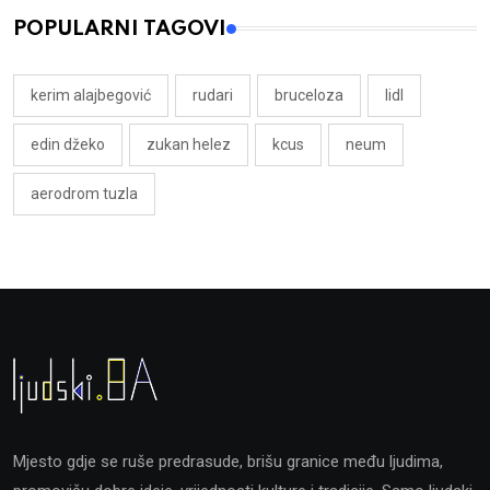
POPULARNI TAGOVI
kerim alajbegović
rudari
bruceloza
lidl
edin džeko
zukan helez
kcus
neum
aerodrom tuzla
Mjesto gdje se ruše predrasude, brišu granice među ljudima,