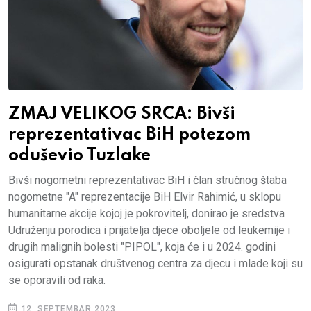
ZMAJ VELIKOG SRCA: Bivši
reprezentativac BiH potezom
oduševio Tuzlake
Bivši nogometni reprezentativac BiH i član stručnog štaba
nogometne "A" reprezentacije BiH Elvir Rahimić, u sklopu
humanitarne akcije kojoj je pokrovitelj, donirao je sredstva
Udruženju porodica i prijatelja djece oboljele od leukemije i
drugih malignih bolesti "PIPOL", koja će i u 2024. godini
osigurati opstanak društvenog centra za djecu i mlade koji su
se oporavili od raka.
12. SEPTEMBAR 2023.