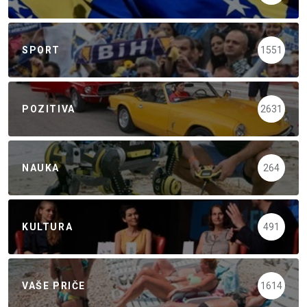
SPORT
1551
POZITIVA
2631
NAUKA
264
KULTURA
491
VAŠE PRIČE
1614