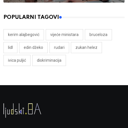
POPULARNI TAGOVI
kerim alajbegović
vijeće ministara
bruceloza
lidl
edin džeko
rudari
zukan helez
ivica puljić
diskriminacija