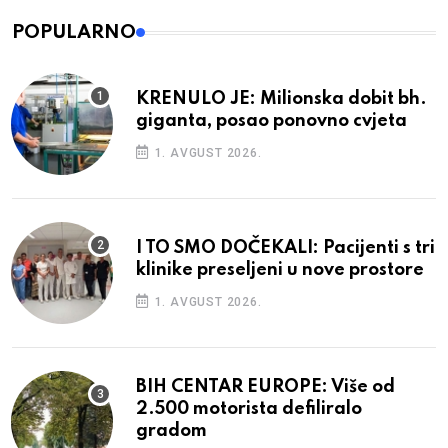
POPULARNO
KRENULO JE: Milionska dobit bh.
giganta, posao ponovno cvjeta
1. AVGUST 2026.
I TO SMO DOČEKALI: Pacijenti s tri
klinike preseljeni u nove prostore
1. AVGUST 2026.
BIH CENTAR EUROPE: Više od
2.500 motorista defiliralo
gradom