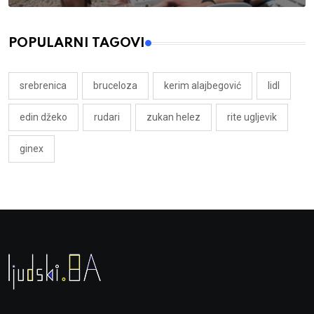
POPULARNI TAGOVI
srebrenica
bruceloza
kerim alajbegović
lidl
edin džeko
rudari
zukan helez
rite ugljevik
ginex