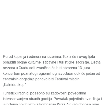
Pored kupanja i odmora na jezerima, Tuzla će i ovog ljeta
ponuditi brojne kulturne, zabavne i turističke sadržaje. Ljetna
sezona u Gradu soli zvanično će biti otvorena 13. juna
koncertom poznatog regionalnog izvođača, dok će jedan od
centralnih događaja ponovo biti Festival mladih
„Kaleidoskop“.
Turistički radnici posebno su zadovoljni povećanim
interesovanjem stranih gostiju. Povratak pojedinih avio-linija i
uvođenje novih letova kompanije Wizz Air već donose prve