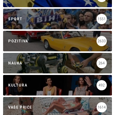
SPORT
1551
POZITIVA
2633
NAUKA
264
KULTURA
492
VAŠE PRIČE
1614