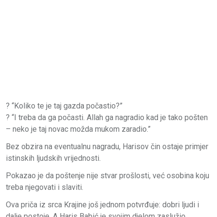
? “Koliko te je taj gazda počastio?”
? “I treba da ga počasti. Allah ga nagradio kad je tako pošten
– neko je taj novac možda mukom zaradio.”
Bez obzira na eventualnu nagradu, Harisov čin ostaje primjer
istinskih ljudskih vrijednosti.
Pokazao je da poštenje nije stvar prošlosti, već osobina koju
treba njegovati i slaviti.
Ova priča iz srca Krajine još jednom potvrđuje: dobri ljudi i
dalje postoje. A Haris Babić je svojim djelom zaslužio