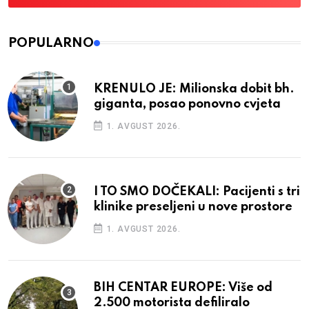
POPULARNO
KRENULO JE: Milionska dobit bh.
giganta, posao ponovno cvjeta
1. AVGUST 2026.
I TO SMO DOČEKALI: Pacijenti s tri
klinike preseljeni u nove prostore
1. AVGUST 2026.
BIH CENTAR EUROPE: Više od
2.500 motorista defiliralo