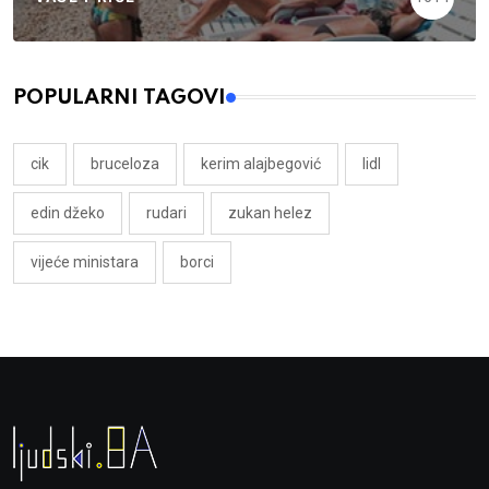
POPULARNI TAGOVI
cik
bruceloza
kerim alajbegović
lidl
edin džeko
rudari
zukan helez
vijeće ministara
borci