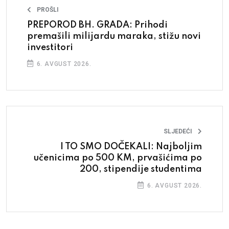
PROŠLI
PREPOROD BH. GRADA: Prihodi
premašili milijardu maraka, stižu novi
investitori
6. AVGUST 2026.
SLJEDEĆI
I TO SMO DOČEKALI: Najboljim
učenicima po 500 KM, prvašićima po
200, stipendije studentima
6. AVGUST 2026.