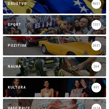
DRUŠTVO
9651
SPORT
1551
POZITIVA
2631
NAUKA
264
KULTURA
491
VAŠE PRIČE
1614