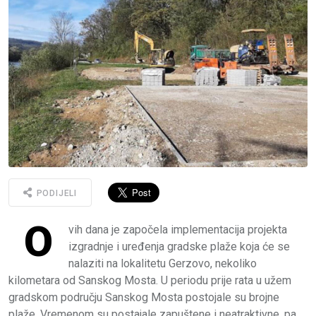
PODIJELI
O
vih dana je započela implementacija projekta
izgradnje i uređenja gradske plaže koja će se
nalaziti na lokalitetu Gerzovo, nekoliko
kilometara od Sanskog Mosta. U periodu prije rata u užem
gradskom području Sanskog Mosta postojale su brojne
plaže. Vremenom su postajale zapuštene i neatraktivne, pa