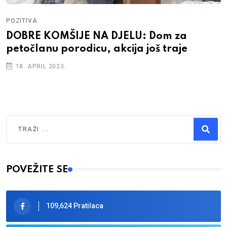
POZITIVA
DOBRE KOMŠIJE NA DJELU: Dom za
petočlanu porodicu, akcija još traje
18. APRIL 2023.
Traži
Type 2 or more characters for results.
POVEŽITE SE
109,624 Pratilaca