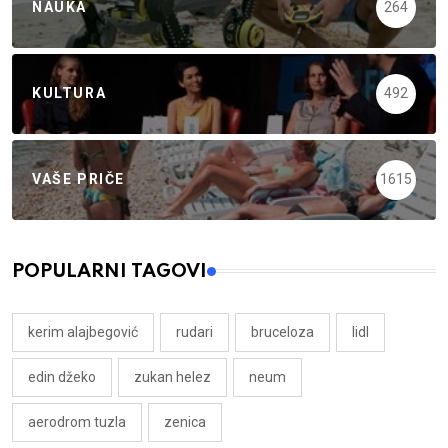
NAUKA
264
KULTURA
492
VAŠE PRIČE
1615
POPULARNI TAGOVI
kerim alajbegović
rudari
bruceloza
lidl
edin džeko
zukan helez
neum
aerodrom tuzla
zenica