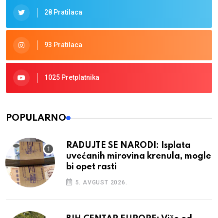
28 Pratilaca
93 Pratilaca
1025 Pretplatnika
POPULARNO
RADUJTE SE NARODI: Isplata
uvećanih mirovina krenula, mogle
bi opet rasti
5. AVGUST 2026.