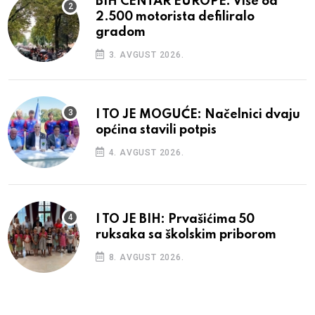
BIH CENTAR EUROPE: Više od
2.500 motorista defiliralo
gradom
3. AVGUST 2026.
I TO JE MOGUĆE: Načelnici dvaju
općina stavili potpis
4. AVGUST 2026.
I TO JE BIH: Prvašićima 50
ruksaka sa školskim priborom
8. AVGUST 2026.