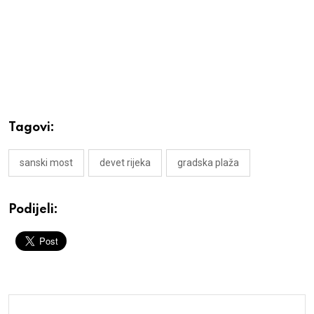
Tagovi:
sanski most
devet rijeka
gradska plaža
Podijeli: