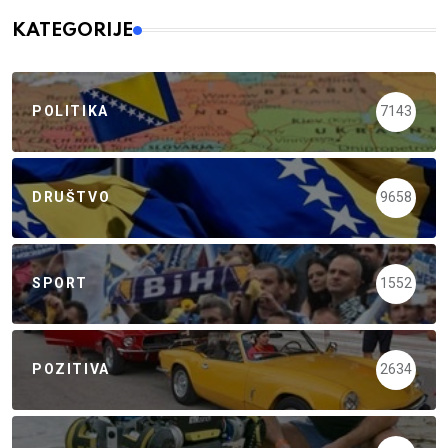
KATEGORIJE
POLITIKA
7143
DRUŠTVO
9658
SPORT
1552
POZITIVA
2634