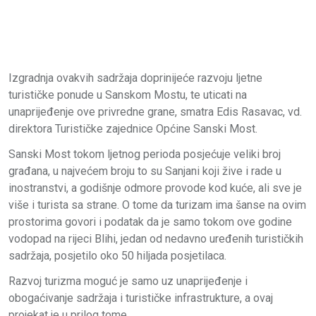
Izgradnja ovakvih sadržaja doprinijeće razvoju ljetne
turističke ponude u Sanskom Mostu, te uticati na
unaprijeđenje ove privredne grane, smatra Edis Rasavac, vd.
direktora Turističke zajednice Općine Sanski Most.
Sanski Most tokom ljetnog perioda posjećuje veliki broj
građana, u najvećem broju to su Sanjani koji žive i rade u
inostranstvi, a godišnje odmore provode kod kuće, ali sve je
više i turista sa strane. O tome da turizam ima šanse na ovim
prostorima govori i podatak da je samo tokom ove godine
vodopad na rijeci Blihi, jedan od nedavno uređenih turističkih
sadržaja, posjetilo oko 50 hiljada posjetilaca.
Razvoj turizma moguć je samo uz unaprijeđenje i
obogaćivanje sadržaja i turističke infrastrukture, a ovaj
projekat je u prilog tome,