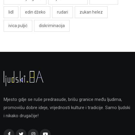
lidl
edin džeko
rudari
zukan helez
ivica puljić
diskriminacija
Mjesto gdje se ruše predrasude, brišu granice među ljudima,
promovišu dobre ideje, vrijednosti kulture i tradicije. Samo ljudski
i nikako drugačije!