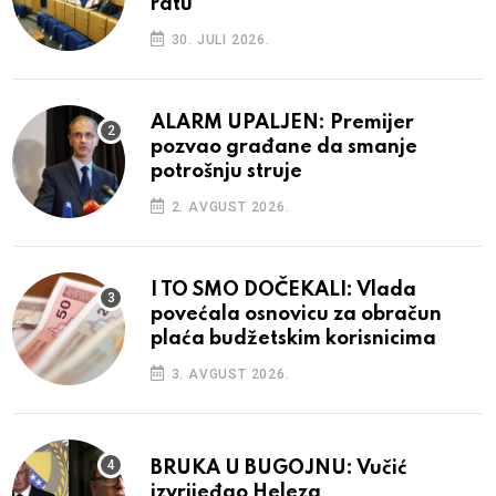
ratu
30. JULI 2026.
ALARM UPALJEN: Premijer
pozvao građane da smanje
potrošnju struje
2. AVGUST 2026.
I TO SMO DOČEKALI: Vlada
povećala osnovicu za obračun
plaća budžetskim korisnicima
3. AVGUST 2026.
BRUKA U BUGOJNU: Vučić
izvrijeđao Heleza