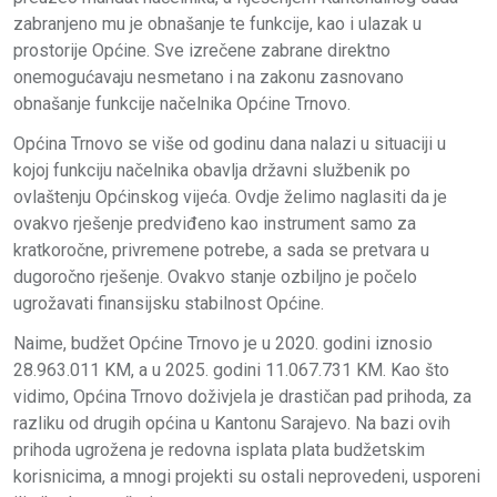
zabranjeno mu je obnašanje te funkcije, kao i ulazak u
prostorije Općine. Sve izrečene zabrane direktno
onemogućavaju nesmetano i na zakonu zasnovano
obnašanje funkcije načelnika Općine Trnovo.
Općina Trnovo se više od godinu dana nalazi u situaciji u
kojoj funkciju načelnika obavlja državni službenik po
ovlaštenju Općinskog vijeća. Ovdje želimo naglasiti da je
ovakvo rješenje predviđeno kao instrument samo za
kratkoročne, privremene potrebe, a sada se pretvara u
dugoročno rješenje. Ovakvo stanje ozbiljno je počelo
ugrožavati finansijsku stabilnost Općine.
Naime, budžet Općine Trnovo je u 2020. godini iznosio
28.963.011 KM, a u 2025. godini 11.067.731 KM. Kao što
vidimo, Općina Trnovo doživjela je drastičan pad prihoda, za
razliku od drugih općina u Kantonu Sarajevo. Na bazi ovih
prihoda ugrožena je redovna isplata plata budžetskim
korisnicima, a mnogi projekti su ostali neprovedeni, usporeni