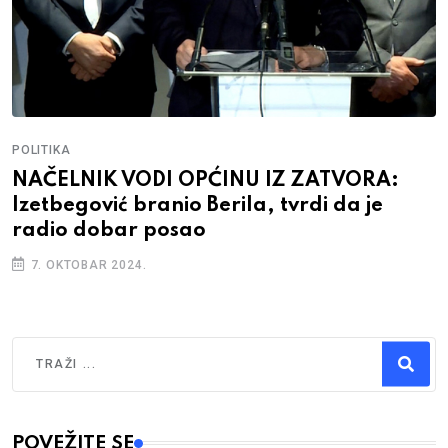
POLITIKA
NAČELNIK VODI OPĆINU IZ ZATVORA:
Izetbegović branio Berila, tvrdi da je
radio dobar posao
7. OKTOBAR 2024.
Traži
Type 2 or more characters for results.
POVEŽITE SE