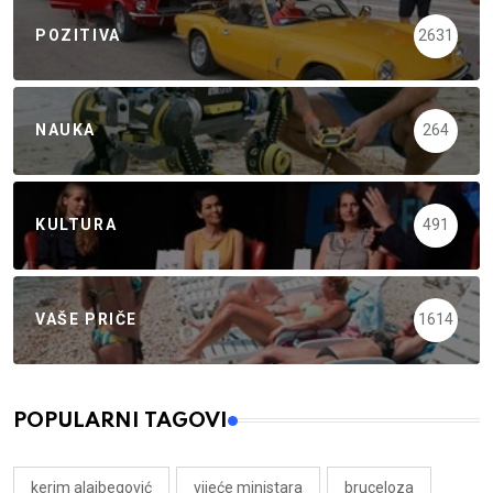
POZITIVA
2631
NAUKA
264
KULTURA
491
VAŠE PRIČE
1614
POPULARNI TAGOVI
kerim alajbegović
vijeće ministara
bruceloza