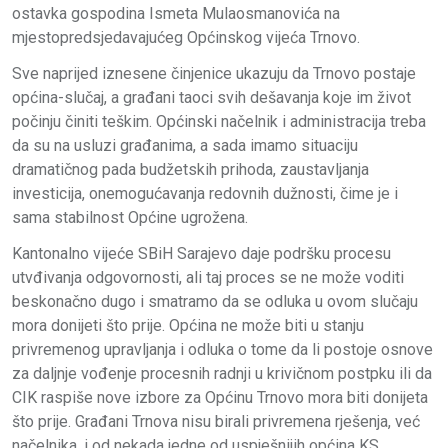
ostavka gospodina Ismeta Mulaosmanovića na
mjestopredsjedavajućeg Općinskog vijeća Trnovo.
Sve naprijed iznesene činjenice ukazuju da Trnovo postaje
općina-slučaj, a građani taoci svih dešavanja koje im život
počinju činiti teškim. Općinski načelnik i administracija treba
da su na usluzi građanima, a sada imamo situaciju
dramatičnog pada budžetskih prihoda, zaustavljanja
investicija, onemogućavanja redovnih dužnosti, čime je i
sama stabilnost Općine ugrožena.
Kantonalno vijeće SBiH Sarajevo daje podršku procesu
utvđivanja odgovornosti, ali taj proces se ne može voditi
beskonačno dugo i smatramo da se odluka u ovom slučaju
mora donijeti što prije. Općina ne može biti u stanju
privremenog upravljanja i odluka o tome da li postoje osnove
za daljnje vođenje procesnih radnji u krivičnom postpku ili da
CIK raspiše nove izbore za Općinu Trnovo mora biti donijeta
što prije. Građani Trnova nisu birali privremena rješenja, već
načelnika, i od nekada jedne od uspješnijih općina KS