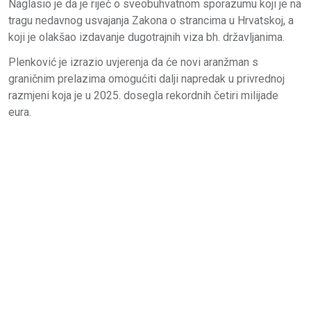
Naglasio je da je riječ o sveobuhvatnom sporazumu koji je na
tragu nedavnog usvajanja Zakona o strancima u Hrvatskoj, a
koji je olakšao izdavanje dugotrajnih viza bh. državljanima.
Plenković je izrazio uvjerenja da će novi aranžman s
graničnim prelazima omogućiti dalji napredak u privrednoj
razmjeni koja je u 2025. dosegla rekordnih četiri milijade
eura.