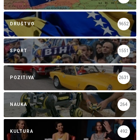
DRUŠTVO
9652
SPORT
1551
POZITIVA
2631
NAUKA
264
KULTURA
492