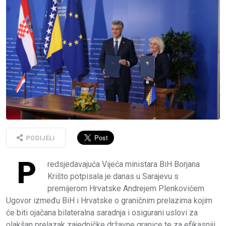
PODIJELI
P
redsjedavajuća Vijeća ministara BiH Borjana
Krišto potpisala je danas u Sarajevu s
premijerom Hrvatske Andrejem Plenkovićem
Ugovor između BiH i Hrvatske o graničnim prelazima kojim
će biti ojačana bilateralna saradnja i osigurani uslovi za
olakšan prelazak zajedničke državne granice te za efikasniji