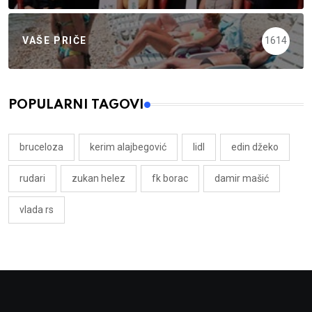
VAŠE PRIČE
1614
POPULARNI TAGOVI
bruceloza
kerim alajbegović
lidl
edin džeko
rudari
zukan helez
fk borac
damir mašić
vlada rs