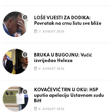
LOŠE VIJESTI ZA DODIKA:
Povratak na crnu listu sve bliže
7. AVGUST 2026.
BRUKA U BUGOJNU: Vučić
izvrijeđao Heleza
5. AVGUST 2026.
KOVAČEVIĆ TRN U OKU: HSP
uputio apelaciju Ustavnom sudu
BiH
6. AVGUST 2026.