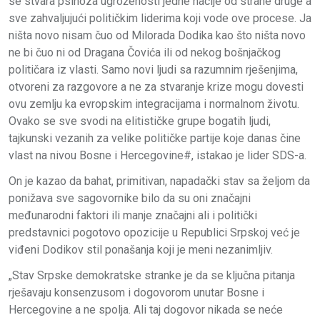
se stvara psihoza ugroženosti jedne nacije od strane druge a
sve zahvaljujući političkim liderima koji vode ove procese. Ja
ništa novo nisam čuo od Milorada Dodika kao što ništa novo
ne bi čuo ni od Dragana Čovića ili od nekog bošnjačkog
političara iz vlasti. Samo novi ljudi sa razumnim rješenjima,
otvoreni za razgovore a ne za stvaranje krize mogu dovesti
ovu zemlju ka evropskim integracijama i normalnom životu.
Ovako se sve svodi na elitističke grupe bogatih ljudi,
tajkunski vezanih za velike političke partije koje danas čine
vlast na nivou Bosne i Hercegovine#, istakao je lider SDS-a.
On je kazao da bahat, primitivan, napadački stav sa željom da
ponižava sve sagovornike bilo da su oni značajni
međunarodni faktori ili manje značajni ali i politički
predstavnici pogotovo opozicije u Republici Srpskoj već je
viđeni Dodikov stil ponašanja koji je meni nezanimljiv.
„Stav Srpske demokratske stranke je da se ključna pitanja
rješavaju konsenzusom i dogovorom unutar Bosne i
Hercegovine a ne spolja. Ali taj dogovor nikada se neće