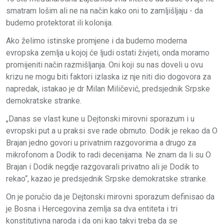
smatram lošim ali ne na način kako oni to zamljišljaju - da
budemo protektorat ili kolonija.
Ako želimo istinske promjene i da budemo moderna
evropska zemlja u kojoj će ljudi ostati živjeti, onda moramo
promijeniti način razmišljanja. Oni koji su nas doveli u ovu
krizu ne mogu biti faktori izlaska iz nje niti dio dogovora za
napredak, istakao je dr Milan Miličević, predsjednik Srpske
demokratske stranke.
„Danas se vlast kune u Dejtonski mirovni sporazum i u
evropski put a u praksi sve rade obrnuto. Dodik je rekao da O
Brajan jedno govori u privatnim razgovorima a drugo za
mikrofonom a Dodik to radi decenijama. Ne znam da li su O
Brajan i Dodik negdje razgovarali privatno ali je Dodik to
rekao“, kazao je predsjednik Srpske demokratske stranke.
On je poručio da je Dejtonski mirovni sporazum definisao da
je Bosna i Hercegovina zemlja sa dva entiteta i tri
konstitutivna naroda i da oni kao takvi treba da se