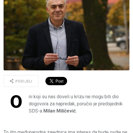
PODIJELI
O
ni koji su nas doveli u krizu ne mogu biti dio
dogovora za napredak, poručio je predsjednik
SDS-a
Milan Miličević
.
To što međunarodna zajednica ima interes da bude ovdje ne