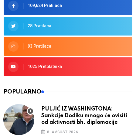
109,624 Pratilaca
28 Pratilaca
93 Pratilaca
1025 Pretplatnika
POPULARNO
PULJIĆ IZ WASHINGTONA:
Sankcije Dodiku mnogo će ovisiti
od aktivnosti bh. diplomacije
8. AVGUST 2026.