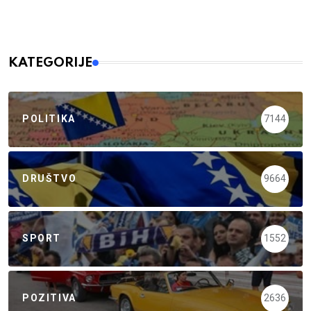
KATEGORIJE
POLITIKA
7144
DRUŠTVO
9664
SPORT
1552
POZITIVA
2636