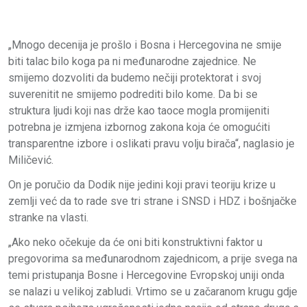
„Mnogo decenija je prošlo i Bosna i Hercegovina ne smije
biti talac bilo koga pa ni međunarodne zajednice. Ne
smijemo dozvoliti da budemo nečiji protektorat i svoj
suverenitit ne smijemo podrediti bilo kome. Da bi se
struktura ljudi koji nas drže kao taoce mogla promijeniti
potrebna je izmjena izbornog zakona koja će omogućiti
transparentne izbore i oslikati pravu volju birača“, naglasio je
Miličević.
On je poručio da Dodik nije jedini koji pravi teoriju krize u
zemlji već da to rade sve tri strane i SNSD i HDZ i bošnjačke
stranke na vlasti.
„Ako neko očekuje da će oni biti konstruktivni faktor u
pregovorima sa međunarodnom zajednicom, a prije svega na
temi pristupanja Bosne i Hercegovine Evropskoj uniji onda
se nalazi u velikoj zabludi. Vrtimo se u začaranom krugu gdje