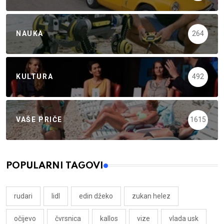
NAUKA
264
KULTURA
492
VAŠE PRIČE
1615
POPULARNI TAGOVI
rudari
lidl
edin džeko
zukan helez
očijevo
čvrsnica
kallos
vize
vlada usk