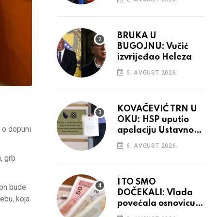
BRUKA U
BUGOJNU: Vučić
izvrijeđao Heleza
5. AVGUST 2026.
KOVAČEVIĆ TRN U
OKU: HSP uputio
 o dopuni
apelaciju Ustavnom
sudu BiH
6. AVGUST 2026.
, grb
I TO SMO
kon bude
DOČEKALI: Vlada
ebu, koja
povećala osnovicu
za obračun plaća