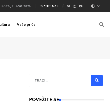
PRATITE NAS:
UBOTA, 8. AVG 2026.
ultura
Vaše priče
Traži
Type 2 or more characters for results.
POVEŽITE SE