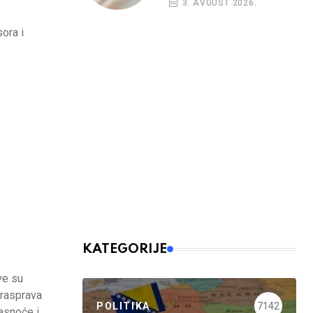
3. AVGUST 2026.
budžetskim
korisnicima
ora i
KATEGORIJE
ve su
a rasprava
POLITIKA
7142
jasnoće i