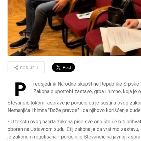
PODIJELI
P
redsjednik Narodne skupštine Republike Srpske N
Zakona o upotrebi zastave, grba i himne, koja je o
Stevandić tokom rasprave je poručio da je suština ovog zakon
Nemanjića i himna "Bože pravde" i da njihovo korišćenje bude
- U tekstu ovog nacrta zakona piše sve ono što će biti prihv
oboren na Ustavnom sudu. Cilj zakona je da vratimo zastavu,
je zakonom regulisana - poručio je Stevandić na javnoj rasprav