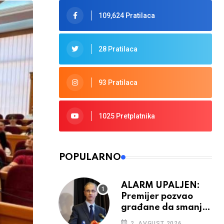
109,624 Pratilaca
28 Pratilaca
93 Pratilaca
1025 Pretplatnika
POPULARNO
ALARM UPALJEN:
Premijer pozvao
građane da smanje
potrošnju struje
2. AVGUST 2026.