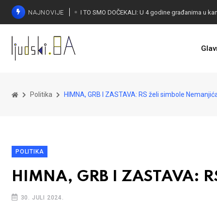
NAJNOVIJE
Glav
KONAKOVIĆ PALI ALARM: Otvoreno pismo UN-u
Politika
HIMNA, GRB I ZASTAVA: RS želi simbole Nemanjić
POLITIKA
HIMNA, GRB I ZASTAVA: RS
30. JULI 2024.