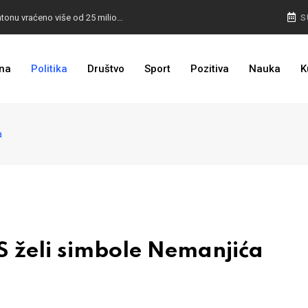
I TO SMO DOČEKALI: U 4 godine građanima u kantonu vraćeno više od 25 miliona KM
S
I TO JE BIH: Prvašićima 50 ruksaka sa školskim priborom
na
Politika
Društvo
Sport
Pozitiva
Nauka
K
a
 želi simbole Nemanjića