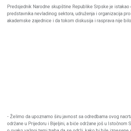
Predsjednik Narodne skupštine Republike Srpske je istakao d
predstavnika nevladinog sektora, udruženja i organizacija pr
akademske zajednice i da tokom diskusija i rasprava nije bilo
- Želimo da upoznamo širu javnost sa odredbama ovog nacrta
održane u Prijedoru i Bijeljini, a biće održane još u Istočnom S
o ovako važnoj temi treba da se održi, kako bi bile iznesene