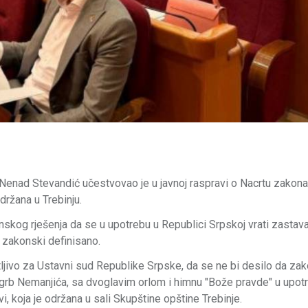
enad Stevandić učestvovao je u javnoj raspravi o Nacrtu zakona
držana u Trebinju.
skog rješenja da se u upotrebu u Republici Srpskoj vrati zastava
 zakonski definisano.
atljivo za Ustavni sud Republike Srpske, da se ne bi desilo da za
 grb Nemanjića, sa dvoglavim orlom i himnu "Bože pravde" u upotr
i, koja je održana u sali Skupštine opštine Trebinje.