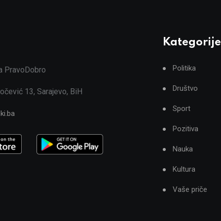
Kategorije
Politika
ja PravoDobro
Društvo
očević 13, Sarajevo, BiH
Sport
ki.ba
Pozitiva
Nauka
Kultura
Vaše priče