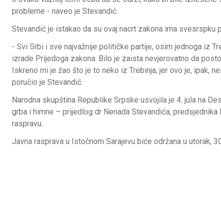
probleme - naveo je Stevandić.
Stevandić je istakao da su ovaj nacrt zakona ima svesrspku 
- Svi Srbi i sve najvažnije političke partije, osim jednoga iz 
izrade Prijedoga zakona. Bilo je zaista nevjerovatno da postoji
Iskreno mi je žao što je to neko iz Trebinja, jer ovo je, ipak,
poručio je Stevandić.
Narodna skupština Republike Srpske usvojila je 4. jula na De
grba i himne – prijedlog dr Nenada Stevandića, predsjednika 
raspravu.
Јavna rasprava u Istočnom Sarajevu biće održana u utorak, 30.