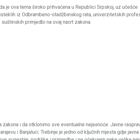
a je ova tema široko prihvaćena u Republici Srpskoj, uz učešće
oisteklih iz Odbrambeno-otadžbinskog rata, univerzitetskih profes
 suštinskih primjedbi na ovaj nacrt zakona.
 zakona i da otklonimo sve eventualne nejasnoće. Јavne raspra
arajevu i Banjaluci. Trebinje je jedno od ključnih mjesta gdje javn
 sve sugestije, podrške i primjedbe i ne očekujem neke velike ne