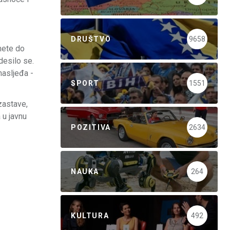
DRUŠTVO
9658
amete do
desilo se.
nasljeđa -
SPORT
1551
zastave,
 u javnu
POZITIVA
2634
NAUKA
264
KULTURA
492