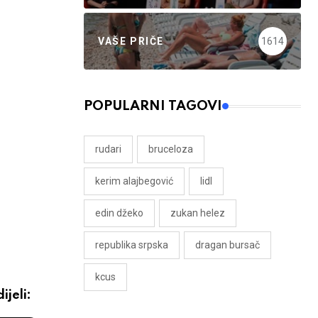
VAŠE PRIČE
1614
POPULARNI TAGOVI
rudari
bruceloza
kerim alajbegović
lidl
edin džeko
zukan helez
republika srpska
dragan bursač
kcus
ijeli: