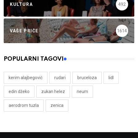
KULTURA
492
VAŠE PRIČE
1614
POPULARNI TAGOVI
kerim alajbegović
rudari
bruceloza
lidl
edin džeko
zukan helez
neum
aerodrom tuzla
zenica