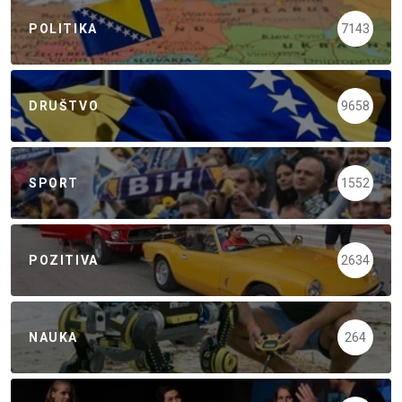
POLITIKA
7143
DRUŠTVO
9658
SPORT
1552
POZITIVA
2634
NAUKA
264