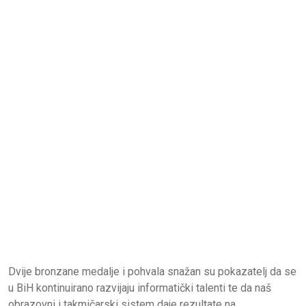
Dvije bronzane medalje i pohvala snažan su pokazatelj da se
u BiH kontinuirano razvijaju informatički talenti te da naš
obrazovni i takmičarski sistem daje rezultate na