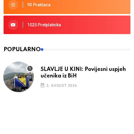
93 Pratilaca
1025 Pretplatnika
POPULARNO
SLAVLJE U KINI: Povijesni uspjeh
učenika iz BiH
2. AVGUST 2026.