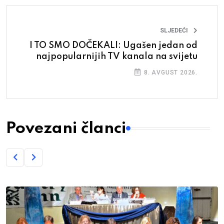
SLJEDEĆI
I TO SMO DOČEKALI: Ugašen jedan od
najpopularnijih TV kanala na svijetu
8. AVGUST 2026.
Povezani članci