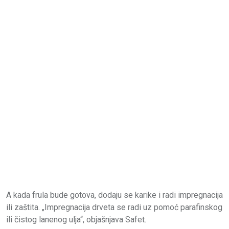
A kada frula bude gotova, dodaju se karike i radi impregnacija
ili zaštita. „Impregnacija drveta se radi uz pomoć parafinskog
ili čistog lanenog ulja“, objašnjava Safet.