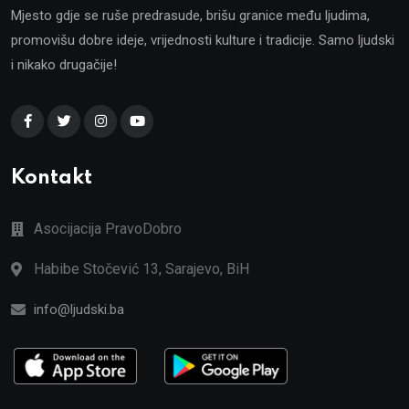
Mjesto gdje se ruše predrasude, brišu granice među ljudima,
promovišu dobre ideje, vrijednosti kulture i tradicije. Samo ljudski
i nikako drugačije!
Kontakt
Asocijacija PravoDobro
Habibe Stočević 13, Sarajevo, BiH
info@ljudski.ba