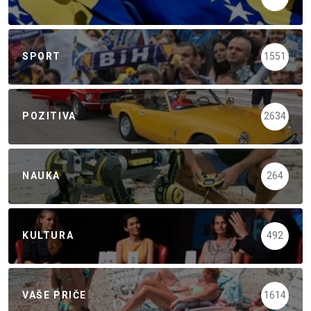
SPORT
1551
POZITIVA
2634
NAUKA
264
KULTURA
492
VAŠE PRIČE
1614