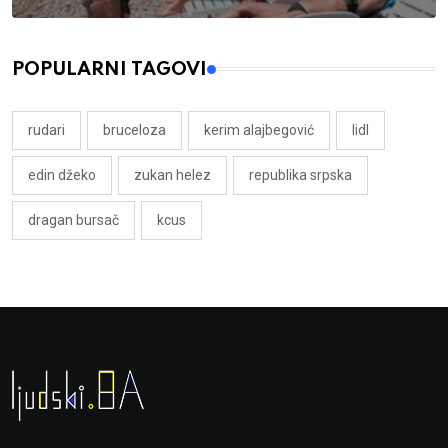
POPULARNI TAGOVI
rudari
bruceloza
kerim alajbegović
lidl
edin džeko
zukan helez
republika srpska
dragan bursač
kcus