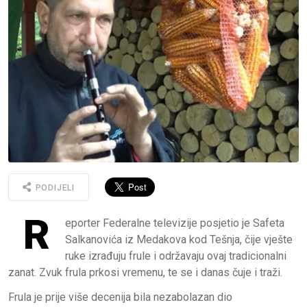
PODIJELI
R
eporter Federalne televizije posjetio je Safeta
Salkanovića iz Medakova kod Tešnja, čije vješte
ruke izrađuju frule i održavaju ovaj tradicionalni
zanat. Zvuk frula prkosi vremenu, te se i danas čuje i traži.
Frula je prije više decenija bila nezabolazan dio