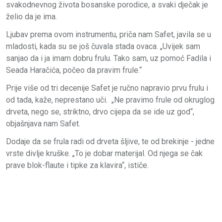
svakodnevnog života bosanske porodice, a svaki dječak je
želio da je ima.
Ljubav prema ovom instrumentu, priča nam Safet, javila se u
mladosti, kada su se još čuvala stada ovaca. „Uvijek sam
sanjao da i ja imam dobru frulu. Tako sam, uz pomoć Fadila i
Seada Haračića, počeo da pravim frule.“
Prije više od tri decenije Safet je ručno napravio prvu frulu i
od tada, kaže, neprestano uči. „Ne pravimo frule od okruglog
drveta, nego se, striktno, drvo cijepa da se ide uz god“,
objašnjava nam Safet.
Dodaje da se frula radi od drveta šljive, te od brekinje - jedne
vrste divlje kruške. „To je dobar materijal. Od njega se čak
prave blok-flaute i tipke za klavira“, ističe.