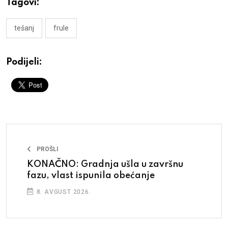
Tagovi:
tešanj
frule
Podijeli:
PROŠLI
KONAČNO: Gradnja ušla u završnu
fazu, vlast ispunila obećanje
8. AVGUST 2026.