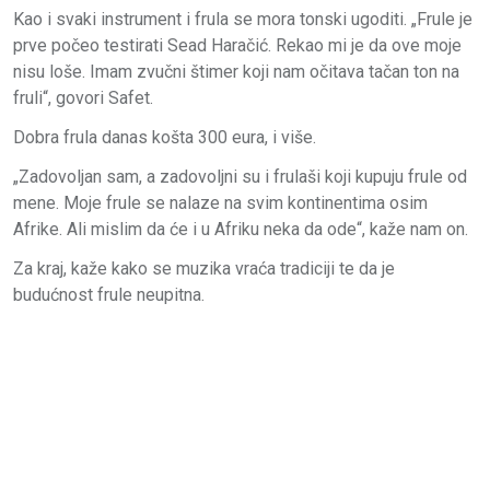
Kao i svaki instrument i frula se mora tonski ugoditi. „Frule je
prve počeo testirati Sead Haračić. Rekao mi je da ove moje
nisu loše. Imam zvučni štimer koji nam očitava tačan ton na
fruli“, govori Safet.
Dobra frula danas košta 300 eura, i više.
„Zadovoljan sam, a zadovoljni su i frulaši koji kupuju frule od
mene. Moje frule se nalaze na svim kontinentima osim
Afrike. Ali mislim da će i u Afriku neka da ode“, kaže nam on.
Za kraj, kaže kako se muzika vraća tradiciji te da je
budućnost frule neupitna.