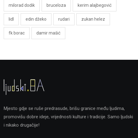
milorad dodik
bruceloza
kerim alajbegović
lidl
edin džeko
rudari
zukan helez
fk borac
damir mašić
Mjesto gdje se ruše predrasude, brišu granice među ljudima,
promovišu dobre ideje, vrijednosti kulture i tradicije. Samo ljudski
i nikako drugačije!