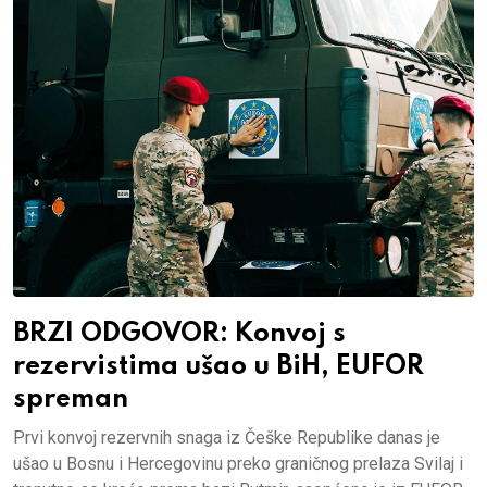
BRZI ODGOVOR: Konvoj s
rezervistima ušao u BiH, EUFOR
spreman
Prvi konvoj rezervnih snaga iz Češke Republike danas je
ušao u Bosnu i Hercegovinu preko graničnog prelaza Svilaj i