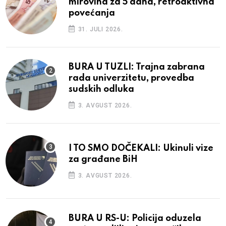
mirovina za 5 dana, retroaktivna
povećanja
31. JULI 2026.
BURA U TUZLI: Trajna zabrana
rada univerzitetu, provedba
sudskih odluka
3. AVGUST 2026.
I TO SMO DOČEKALI: Ukinuli vize
za građane BiH
3. AVGUST 2026.
BURA U RS-U: Policija oduzela