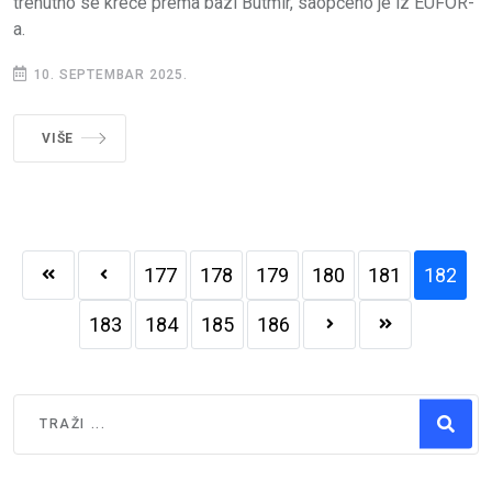
trenutno se kreće prema bazi Butmir, saopćeno je iz EUFOR-
a.
10. SEPTEMBAR 2025.
VIŠE
177
178
179
180
181
182
183
184
185
186
Traži
Type 2 or more characters for results.