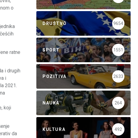
ovini,
konom o
DRUŠTVO
9654
jednika
 češćih
SPORT
1551
đene ratne
a i drugih
POZITIVA
2633
a i
la 2021.
ina
NAUKA
264
, koji
šenje
KULTURA
492
rativ da