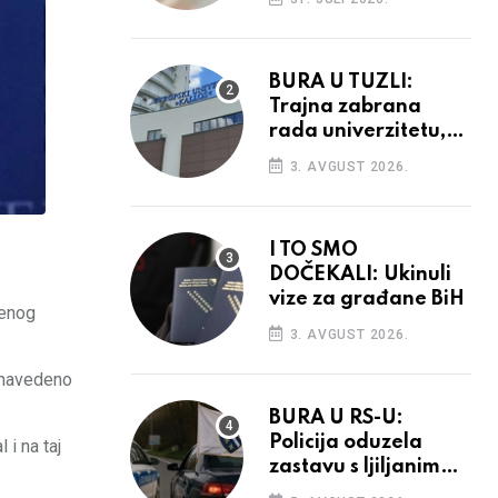
povećanja
BURA U TUZLI:
Trajna zabrana
rada univerzitetu,
provedba sudskih
3. AVGUST 2026.
odluka
I TO SMO
DOČEKALI: Ukinuli
vize za građane BiH
đenog
3. AVGUST 2026.
– navedeno
BURA U RS-U:
Policija oduzela
i na taj
zastavu s ljiljanima,
uručila prekršajni