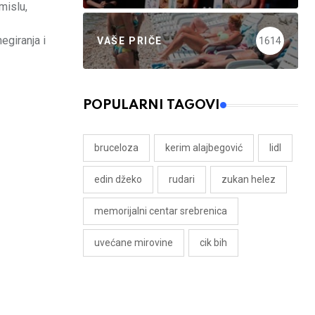
mislu,
egiranja i
VAŠE PRIČE
1614
POPULARNI TAGOVI
bruceloza
kerim alajbegović
lidl
edin džeko
rudari
zukan helez
memorijalni centar srebrenica
uvećane mirovine
cik bih