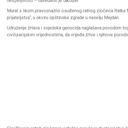
netrpeljivosti – navedeno je također.
Mural s likom pravosnažno osuđenog ratnog zločinca Ratka Ml
prijateljstva“, u okviru opštinske zgrade u naselju Mejdan.
Udruženje žrtava i svjedoka genocida naglašava povodom tog
civilizacijskim vrijednostima, da vrijeđa žrtve i njihove porodi