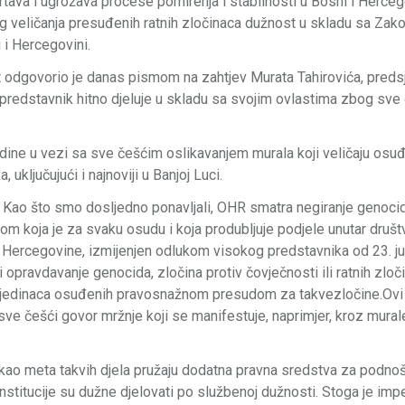
žrtava i ugrožava procese pomirenja i stabilnosti u Bosni i Herceg
eg veličanja presuđenih ratnih zločinaca dužnost u skladu sa Za
 i Hercegovini.
t odgovorio je danas pismom na zahtjev Murata Tahirovića, preds
 predstavnik hitno djeluje u skladu sa svojim ovlastima zbog sve
ine u vezi sa sve češćim oslikavanjem murala koji veličaju osu
uključujući i najnoviji u Banjoj Luci.
. Kao što smo dosljedno ponavljali, OHR smatra negiranje genocid
som koja je za svaku osudu i koja produbljuje podjele unutar društv
i Hercegovine, izmijenjen odlukom visokog predstavnika od 23. ju
ili opravdavanje genocida, zločina protiv čovječnosti ili ratnih zloč
 pojedinaca osuđenih pravosnažnom presudom za takvezločine.Ovi
 češći govor mržnje koji se manifestuje, naprimjer, kroz murale
 kao meta takvih djela pružaju dodatna pravna sredstva za podno
stitucije su dužne djelovati po službenoj dužnosti. Stoga je impe