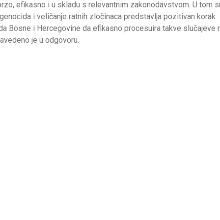
rzo, efikasno i u skladu s relevantnim zakonodavstvom. U tom s
enocida i veličanje ratnih zločinaca predstavlja pozitivan korak
da Bosne i Hercegovine da efikasno procesuira takve slučajeve n
 navedeno je u odgovoru.