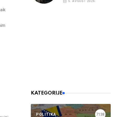
5. AVGUST 2026.
nalog
aik
nim
KATEGORIJE
POLITIKA
7138