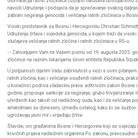
Glorifikacija ratnih zločinaca ozbiljno narušava dostojanstvo 
navodi Udruženje i podsjeća da je sprečavanje svakog daljnj
zabrani negiranja genocida i veličanja ratnih zločinaca u Bosni
Visoki predstavnik za Bosnu i Hercegovinu Christian Schmid
Udruženja žrtava i svjedoka genocida, u kojem traži da visoki
slučajeva veličanja ratnih zločina i ratnih zločinaca u RS-u.
-- Zahvaljujem Vam na Vašem pismu od 19. augusta 2025. god
zločince na raznim lokacijama širom entiteta Republika Srpska, 
U potpunosti dijelim Vašu zabrinutost u vezi s ovim pitanjem
ratnih zločina, kao i veličanje osuđenih ratnih zločinaca, prak
u konačnici podriva vladavinu prava. adKrivični zakon Bosne 
godine, propisuje sankcije za negiranje, grubo trivijaliziranje 
utvrđenih kao takvih od nadležnog suda, kao i za veličanje
amandmani su doneseni, između ostalog, kako bi se suzbio sve
ugrožavaju javni mir i vrijeđaju žrtve.
Štaviše, oni građanima Bosne i Hercegovine koji se osjećaju
krivičnih prijava nadležnim organima.Po zakonu, pravosudne in