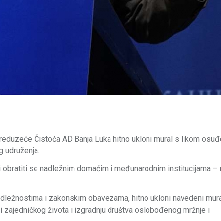
preduzeće Čistoća AD Banja Luka hitno ukloni mural s likom osu
g udruženja.
ni obratiti se nadležnim domaćim i međunarodnim institucijama 
dležnostima i zakonskim obavezama, hitno ukloni navedeni mural 
ti zajedničkog života i izgradnju društva oslobođenog mržnje i