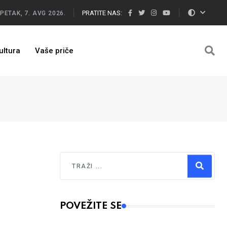
PRATITE NAS:
PETAK, 7. AVG 2026.
ultura
Vaše priče
Traži
Type 2 or more characters for results.
POVEŽITE SE