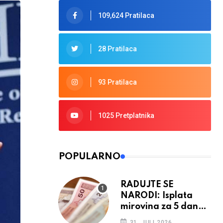
109,624 Pratilaca
28 Pratilaca
93 Pratilaca
1025 Pretplatnika
POPULARNO
RADUJTE SE
NARODI: Isplata
mirovina za 5 dana,
retroaktivna
31. JULI 2026.