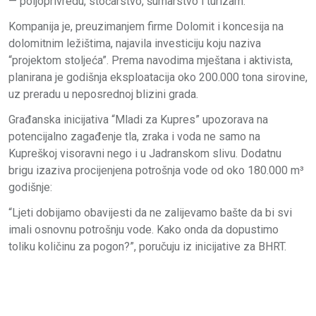
— poljoprivredu, stočarstvo, šumarstvo i turizam.
Kompanija je, preuzimanjem firme Dolomit i koncesija na
dolomitnim ležištima, najavila investiciju koju naziva
“projektom stoljeća”. Prema navodima mještana i aktivista,
planirana je godišnja eksploatacija oko 200.000 tona sirovine,
uz preradu u neposrednoj blizini grada.
Građanska inicijativa “Mladi za Kupres” upozorava na
potencijalno zagađenje tla, zraka i voda ne samo na
Kupreškoj visoravni nego i u Jadranskom slivu. Dodatnu
brigu izaziva procijenjena potrošnja vode od oko 180.000 m³
godišnje:
“Ljeti dobijamo obavijesti da ne zalijevamo bašte da bi svi
imali osnovnu potrošnju vode. Kako onda da dopustimo
toliku količinu za pogon?”, poručuju iz inicijative za BHRT.