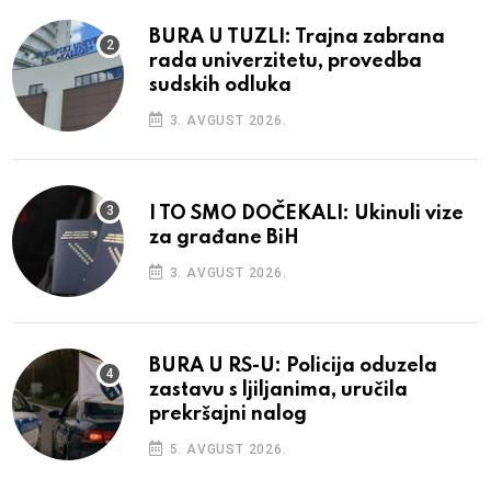
BURA U TUZLI: Trajna zabrana
rada univerzitetu, provedba
sudskih odluka
3. AVGUST 2026.
I TO SMO DOČEKALI: Ukinuli vize
za građane BiH
3. AVGUST 2026.
BURA U RS-U: Policija oduzela
zastavu s ljiljanima, uručila
prekršajni nalog
5. AVGUST 2026.