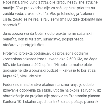
Načelnik Danko Jurič zatražio je izradu nezavisne stručne
studije: “Ova proizvodnja nije za našu općinu: prioritet su
zaštita voda, zraka i okoliša. Ako je tehnologija ‘zelena i
čista’, zašto se ne realizira u zemljama EU gdje dolomita ima
napretek?”
Jurič upozorava da Općina od projekta nema suštinskih
benefita, dok bi turizam, šumarstvo, poljoprivreda i
stočarstvo pretrpjeli štetu.
Protivnici projekta podsjećaju da prosječna godišnja
koncesiona naknada iznosi svega oko 2.500 KM, od čega
60% ide kantonu, a 40% općini: “Ni pola normalne plate
godišnje ne ide u općinski budžet — kakva je to korist za
Kupres?”, pitaju aktivisti.
Federalno ministarstvo okoliša i turizma ranije je odbilo
izdavanje odobrenja za studiju uticaja na okoliš za rudnik, uz
obrazloženje da projekat nije predviđen Prostornim planom
Kantona 10. Lokalna zajednica traži da se poštuju planerski