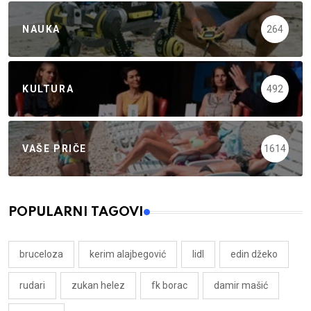
NAUKA
264
KULTURA
492
VAŠE PRIČE
1614
POPULARNI TAGOVI
bruceloza
kerim alajbegović
lidl
edin džeko
rudari
zukan helez
fk borac
damir mašić