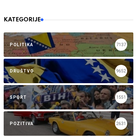
KATEGORIJE
POLITIKA
7137
DRUŠTVO
9652
SPORT
1551
POZITIVA
2631