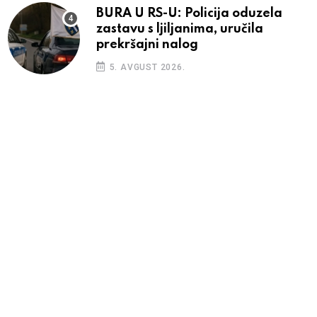
BURA U RS-U: Policija oduzela
zastavu s ljiljanima, uručila
prekršajni nalog
5. AVGUST 2026.