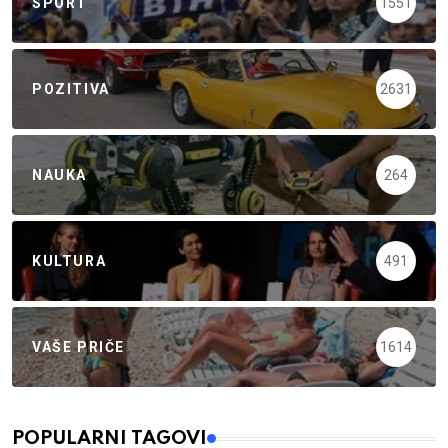
SPORT
1551
POZITIVA
2631
NAUKA
264
KULTURA
491
VAŠE PRIČE
1614
POPULARNI TAGOVI