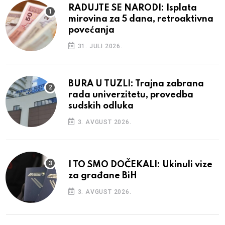
RADUJTE SE NARODI: Isplata
mirovina za 5 dana, retroaktivna
povećanja
31. JULI 2026.
BURA U TUZLI: Trajna zabrana
rada univerzitetu, provedba
sudskih odluka
3. AVGUST 2026.
I TO SMO DOČEKALI: Ukinuli vize
za građane BiH
3. AVGUST 2026.