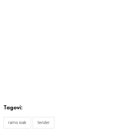
Tagovi:
ramo isak
tender