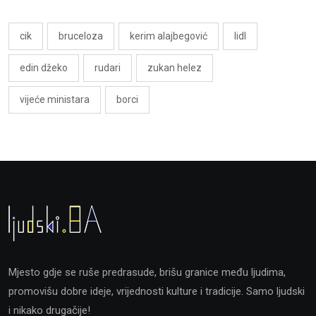
cik
bruceloza
kerim alajbegović
lidl
edin džeko
rudari
zukan helez
vijeće ministara
borci
Mjesto gdje se ruše predrasude, brišu granice među ljudima,
promovišu dobre ideje, vrijednosti kulture i tradicije. Samo ljudski
i nikako drugačije!