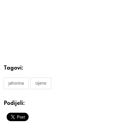
Tagovi:
jahorina
cijene
Podijeli: