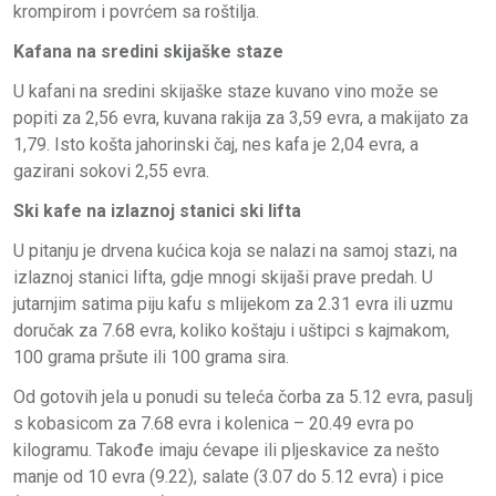
krompirom i povrćem sa roštilja.
Kafana na sredini skijaške staze
U kafani na sredini skijaške staze kuvano vino može se
popiti za 2,56 evra, kuvana rakija za 3,59 evra, a makijato za
1,79. Isto košta jahorinski čaj, nes kafa je 2,04 evra, a
gazirani sokovi 2,55 evra.
Ski kafe na izlaznoj stanici ski lifta
U pitanju je drvena kućica koja se nalazi na samoj stazi, na
izlaznoj stanici lifta, gdje mnogi skijaši prave predah. U
jutarnjim satima piju kafu s mlijekom za 2.31 evra ili uzmu
doručak za 7.68 evra, koliko koštaju i uštipci s kajmakom,
100 grama pršute ili 100 grama sira.
Od gotovih jela u ponudi su teleća čorba za 5.12 evra, pasulj
s kobasicom za 7.68 evra i kolenica – 20.49 evra po
kilogramu. Takođe imaju ćevape ili pljeskavice za nešto
manje od 10 evra (9.22), salate (3.07 do 5.12 evra) i pice