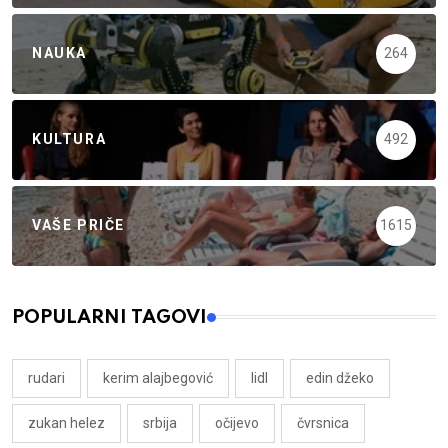
NAUKA
264
KULTURA
492
VAŠE PRIČE
1615
POPULARNI TAGOVI
rudari
kerim alajbegović
lidl
edin džeko
zukan helez
srbija
očijevo
čvrsnica