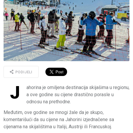
PODIJELI
J
ahorina je omiljena destinacija skijašima u regionu,
a ove godine su cijene drastično porasle u
odnosu na prethodne.
Međutim, ove godine se mnogi žale da je skupo,
komentarišući da su cijene na Jahorini izjednačene sa
cijenama na skijalištima u Italiji, Austriji ili Francuskoj.