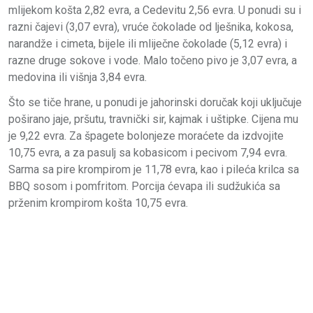
mlijekom košta 2,82 evra, a Cedevitu 2,56 evra. U ponudi su i
razni čajevi (3,07 evra), vruće čokolade od lješnika, kokosa,
narandže i cimeta, bijele ili mliječne čokolade (5,12 evra) i
razne druge sokove i vode. Malo točeno pivo je 3,07 evra, a
medovina ili višnja 3,84 evra.
Što se tiče hrane, u ponudi je jahorinski doručak koji uključuje
poširano jaje, pršutu, travnički sir, kajmak i uštipke. Cijena mu
je 9,22 evra. Za špagete bolonjeze moraćete da izdvojite
10,75 evra, a za pasulj sa kobasicom i pecivom 7,94 evra.
Sarma sa pire krompirom je 11,78 evra, kao i pileća krilca sa
BBQ sosom i pomfritom. Porcija ćevapa ili sudžukića sa
prženim krompirom košta 10,75 evra.