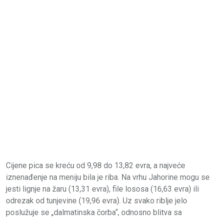
Cijene pica se kreću od 9,98 do 13,82 evra, a najveće
iznenađenje na meniju bila je riba. Na vrhu Jahorine mogu se
jesti lignje na žaru (13,31 evra), file lososa (16,63 evra) ili
odrezak od tunjevine (19,96 evra). Uz svako riblje jelo
poslužuje se „dalmatinska čorba“, odnosno blitva sa