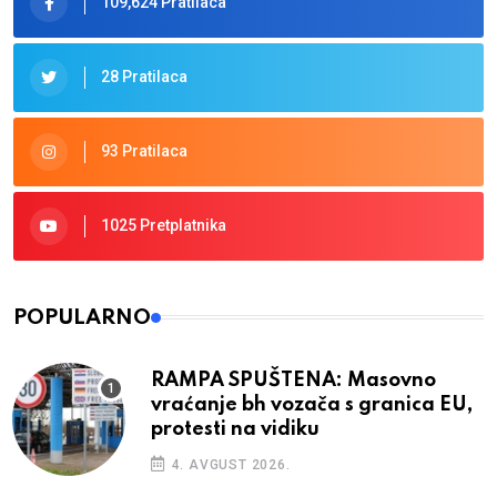
109,624 Pratilaca
28 Pratilaca
93 Pratilaca
1025 Pretplatnika
POPULARNO
RAMPA SPUŠTENA: Masovno
vraćanje bh vozača s granica EU,
protesti na vidiku
4. AVGUST 2026.