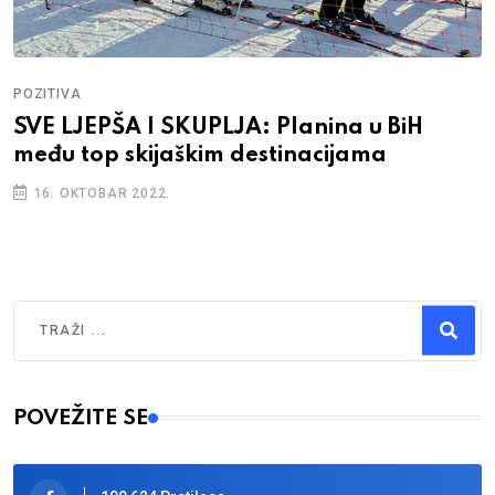
POZITIVA
SVE LJEPŠA I SKUPLJA: Planina u BiH
među top skijaškim destinacijama
16. OKTOBAR 2022.
Traži
Type 2 or more characters for results.
POVEŽITE SE