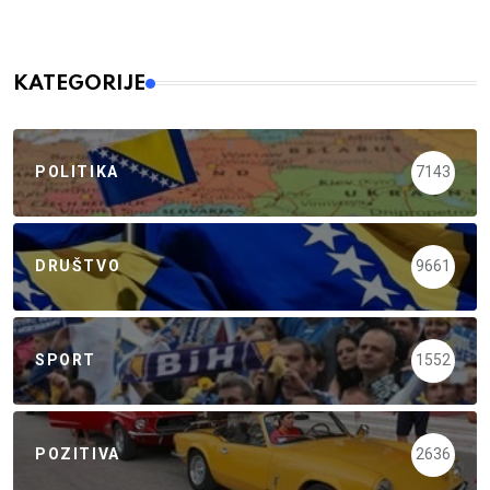
KATEGORIJE
POLITIKA
7143
DRUŠTVO
9661
SPORT
1552
POZITIVA
2636