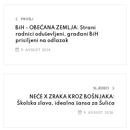
PROŠLI
BiH - OBEĆANA ZEMLJA: Strani
radnici oduševljeni, građani BiH
prisiljeni na odlazak
9. AVGUST 2026.
SLJEDEĆI
NEĆE X ZRAKA KROZ BOŠNJAKA:
Školska slava, idealna šansa za Šulića
9. AVGUST 2026.