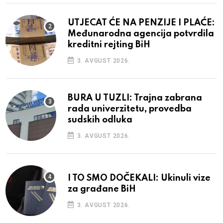
UTJECAT ĆE NA PENZIJE I PLAĆE:
Međunarodna agencija potvrdila
kreditni rejting BiH
3. AVGUST 2026.
BURA U TUZLI: Trajna zabrana
rada univerzitetu, provedba
sudskih odluka
3. AVGUST 2026.
I TO SMO DOČEKALI: Ukinuli vize
za građane BiH
3. AVGUST 2026.