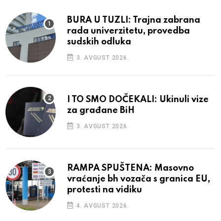
BURA U TUZLI: Trajna zabrana
rada univerzitetu, provedba
sudskih odluka
3. AVGUST 2026.
I TO SMO DOČEKALI: Ukinuli vize
za građane BiH
3. AVGUST 2026.
RAMPA SPUŠTENA: Masovno
vraćanje bh vozača s granica EU,
protesti na vidiku
4. AVGUST 2026.