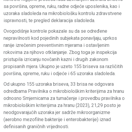
sa površina, opreme, ruku, radne odjeće uposlenika, kao i
uzoraka sladoleda na mikrobiološku kontrolu zdravstvene
ispravnosti, te pregled deklaracija sladoleda.
Ovogodišnje kontrole pokazale su da se određene
nepravilnosti kod pojedinih subjekata ponavljaju, uprkos
ranije izrečenim preventivnim mjerama i ostavljenim
rokovima za njihovo otklanjanje. Zbog toga je inspekcija
pristupila izricanju novčanih kazni i drugih zakonom
propisanih mjera. Ukupno je uzeto 155 briseva sa različitih
površina, opreme, ruku i odjeće i 65 uzoraka sladoleda.
Od ukupno 155 uzoraka briseva, 33 brisa ne odgovara
odredbama Pravilnika o mikrobiološkim kriterijima za hranu
odnosno Smjernicama za tumačenje i provedbu pravilnika o
mikrobiološkim kriterijima za hranu (2023), 21,29 posto je
neodgovarajućih uzoraka jer sadrže mikroorganizme
(aerobno mezofilne bakterije i enterobakterije) iznad
definisanih graničnih vrijednosti.