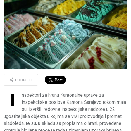
PODIJELI
I
nspektori za hranu Kantonalne uprave za
inspekcijske poslove Kantona Sarajevo tokom maja
su izvršili redovne inspekcijske nadzore u 22
ugostiteljska objekta u kojima se vrši proizvodnja i promet
sladoleda, te su, u skladu sa propisima o hrani, provedene
kontrole higijene procesa rada uzimanjem uzoraka briseva