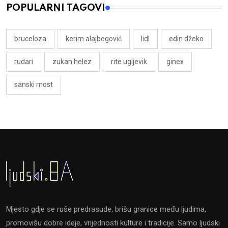
POPULARNI TAGOVI
bruceloza
kerim alajbegović
lidl
edin džeko
rudari
zukan helez
rite ugljevik
ginex
sanski most
Mjesto gdje se ruše predrasude, brišu granice među ljudima,
promovišu dobre ideje, vrijednosti kulture i tradicije. Samo ljudski