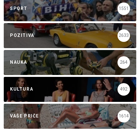
SPORT
1551
POZITIVA
2633
NAUKA
264
KULTURA
492
VAŠE PRIČE
1614