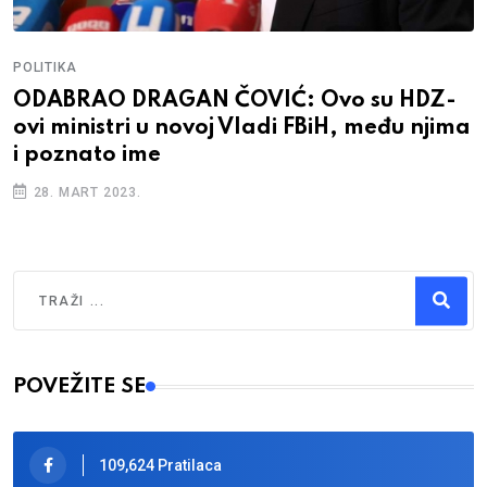
POLITIKA
ODABRAO DRAGAN ČOVIĆ: Ovo su HDZ-
ovi ministri u novoj Vladi FBiH, među njima
i poznato ime
28. MART 2023.
Traži
Type 2 or more characters for results.
POVEŽITE SE
109,624 Pratilaca