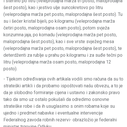
i sterilno po litru (veleprodajna marža tri posto, maloprodajna
šest posto), kao i jestivo ulje suncokretovo po litru
(veleprodajna marža pet posto, maloprodajna šest posto). Tu
su i šećer kristal bijeli, po kilogramu (veleprodajna marža
četiri posto, maloprodajna osam posto), potom svježa
konzumna jaja, po komadu (veleprodajna marža pet posto,
maloprodajna šest posto), kao i sve vrste svježeg mesa
(veleprodajna marža pet posto, maloprodajna šest posto), te
deterdženti za rublje u prahu po kilogramu i za suđe tečni po
litru (veleprodajna marža osam posto, maloprodajna 12
posto).
- Tijekom određivanja ovih artikala vodili smo računa da su to
strateški artikli i da probamo ispoštovati našu obvezu, a to je
da je slobodno formiranje cijena i ustavno i zakonsko pravo
tako da smo uz ostalo pokušali da odredimo osnovne
strateške robe i da ih usuglasimo s onim robama koje su
ujedno i predmet nabavke i eventualne intervencije
Federalnog zavoda robnih rezervi- obrazložio je federalni
ministar trgovine Odluku.