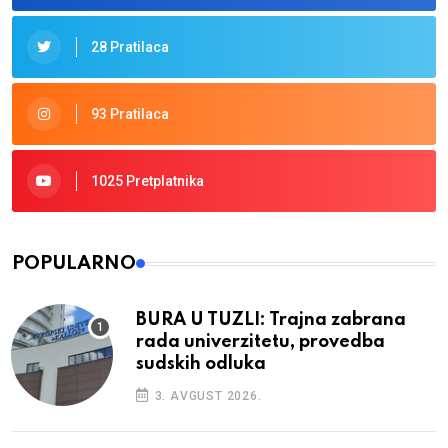
28 Pratilaca
93 Pratilaca
1025 Pretplatnika
POPULARNO
BURA U TUZLI: Trajna zabrana
rada univerzitetu, provedba
sudskih odluka
3. AVGUST 2026.