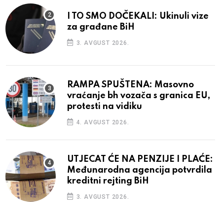
I TO SMO DOČEKALI: Ukinuli vize
za građane BiH
3. AVGUST 2026.
RAMPA SPUŠTENA: Masovno
vraćanje bh vozača s granica EU,
protesti na vidiku
4. AVGUST 2026.
UTJECAT ĆE NA PENZIJE I PLAĆE:
Međunarodna agencija potvrdila
kreditni rejting BiH
3. AVGUST 2026.