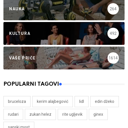
NAUKA
264
KULTURA
492
VAŠE PRIČE
1614
POPULARNI TAGOVI
bruceloza
kerim alajbegović
lidl
edin džeko
rudari
zukan helez
rite ugljevik
ginex
sanski most