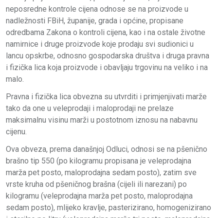
neposredne kontrole cijena odnose se na proizvode u
nadležnosti FBiH, županije, grada i općine, propisane
odredbama Zakona o kontroli cijena, kao i na ostale životne
namirnice i druge proizvode koje prodaju svi sudionici u
lancu opskrbe, odnosno gospodarska društva i druga pravna
i fizička lica koja proizvode i obavljaju trgovinu na veliko i na
malo.
Pravna i fizička lica obvezna su utvrditi i primjenjivati marže
tako da one u veleprodaji i maloprodaji ne prelaze
maksimalnu visinu marži u postotnom iznosu na nabavnu
cijenu.
Ova obveza, prema današnjoj Odluci, odnosi se na pšenično
brašno tip 550 (po kilogramu propisana je veleprodajna
marža pet posto, maloprodajna sedam posto), zatim sve
vrste kruha od pšeničnog brašna (cijeli ili narezani) po
kilogramu (veleprodajna marža pet posto, maloprodajna
sedam posto), mlijeko kravlje, pasterizirano, homogenizirano