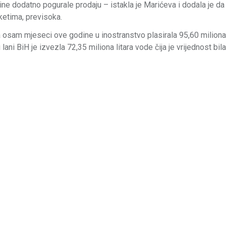
ne dodatno pogurale prodaju – istakla je Marićeva i dodala je da 
ketima, previsoka.
 osam mjeseci ove godine u inostranstvo plasirala 95,60 miliona 
ani BiH je izvezla 72,35 miliona litara vode čija je vrijednost bil