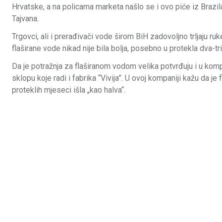
Hrvatske, a na policama marketa našlo se i ovo piće iz Brazil
Tajvana.
Trgovci, ali i prerađivači vode širom BiH zadovoljno trljaju ruk
flaširane vode nikad nije bila bolja, posebno u protekla dva-tr
Da je potražnja za flaširanom vodom velika potvrđuju i u kompan
sklopu koje radi i fabrika “Vivija”. U ovoj kompaniji kažu da je 
proteklih mjeseci išla „kao halva“.