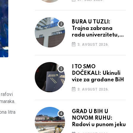
povećanja
BURA U TUZLI:
Trajna zabrana
rada univerzitetu,
provedba sudskih
3. AVGUST 2026.
odluka
I TO SMO
DOČEKALI: Ukinuli
vize za građane BiH
3. AVGUST 2026.
 rafovi
 maraka.
GRAD U BIH U
na litra
NOVOM RUHU:
Radovi u punom jeku