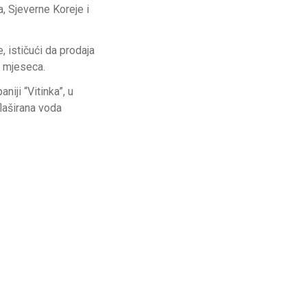
a, Sjeverne Koreje i
e, ističući da prodaja
i mjeseca.
iji “Vitinka”, u
flaširana voda