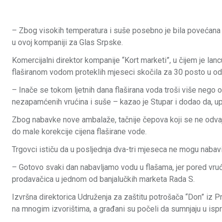
– Zbog visokih temperatura i suše posebno je bila povećana po
u ovoj kompaniji za Glas Srpske.
Komercijalni direktor kompanije “Kort marketi”, u čijem je lan
flaširanom vodom proteklih mjeseci skočila za 30 posto u odn
– Inače se tokom ljetnih dana flaširana voda troši više nego
nezapamćenih vrućina i suše – kazao je Stupar i dodao da, up
Zbog nabavke nove ambalaže, tačnije čepova koji se ne odvajaj
do male korekcije cijena flaširane vode.
Trgovci ističu da u posljednja dva-tri mjeseca ne mogu nabavi
– Gotovo svaki dan nabavljamo vodu u flašama, jer pored vrućin
prodavačica u jednom od banjalučkih marketa Rada S.
Izvršna direktorica Udruženja za zaštitu potrošača “Don” iz P
na mnogim izvorištima, a građani su počeli da sumnjaju u isp