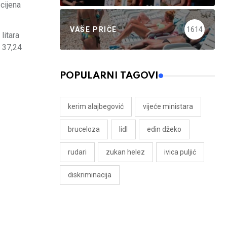
cijena
VAŠE PRIČE
1614
litara
a 37,24
POPULARNI TAGOVI
kerim alajbegović
vijeće ministara
bruceloza
lidl
edin džeko
rudari
zukan helez
ivica puljić
diskriminacija