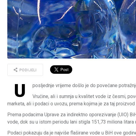
PODIJELI
U
posljednje vrijeme došlo je do povećane potražn
Vrućine, ali i sumnja u kvalitet vode iz česmi, p
marketa, ali i podaci o uvozu, prema kojima je za taj proizv
Prema podacima Uprave za indirektno oporezivanje (UIO) BiH,
vode, dok su u istom periodu lani stigla 151,73 miliona litara
Podaci pokazuju da je najviše flaširane vode u BiH ove godine 