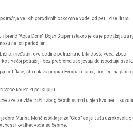
tražnja velikih porodičnih pakovanja vode, od pet i više litara –
cu i brend “Aqua Doria” Bojan Stupar istakao je da je potražnja za 
osu na isti period lani.
 obično, međutim ove godine potražnja je bila dosta veća, zbog
rkos većoj potražnji, bez problema uspijevaju da ispoštuju sve k
u od flaše, što nalažu propisi Evropske unije, doći će, naglasio j
ti vode koliko kupci kupuju.
e sve se više traži i zbog čestih sumnji u njen kvalitet – kazala
rijedora Murisa Marić istakla je za “Glas” da je suša uzrokovala 
ravnost i kvalitet vode sa česme.