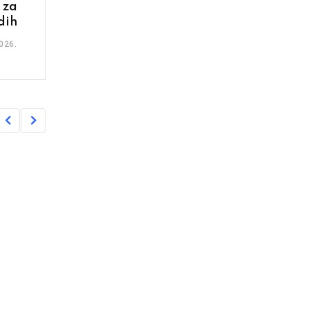
 za
dih
026.