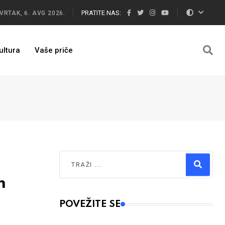
PRATITE NAS:
VRTAK, 6. AVG 2026.
ultura
Vaše priče
Traži
m
Type 2 or more characters for results.
POVEŽITE SE