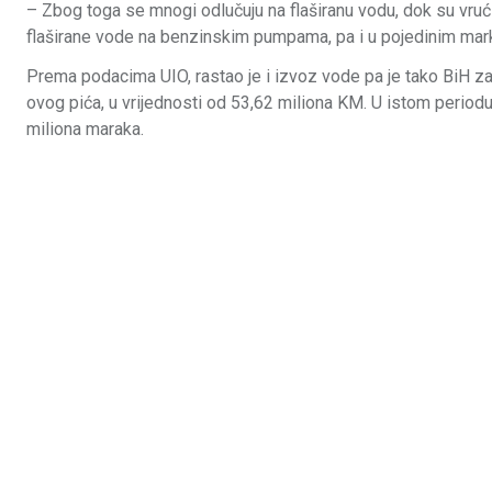
– Zbog toga se mnogi odlučuju na flaširanu vodu, dok su vrući
flaširane vode na benzinskim pumpama, pa i u pojedinim mar
Prema podacima UIO, rastao je i izvoz vode pa je tako BiH za
ovog pića, u vrijednosti od 53,62 miliona KM. U istom periodu l
miliona maraka.