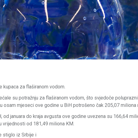
je kupaca za flaširanom vodom.
ovećale su potražnju za flaširanom vodom, što svjedoče poluprazni
od u osam mjeseci ove godine u BiH potrošeno čak 205,07 miliona
 od januara do kraja avgusta ove godine uvezena su 166,64 milio
 u vrijednosti od 181,49 miliona KM.
stiglo iz Srbije i