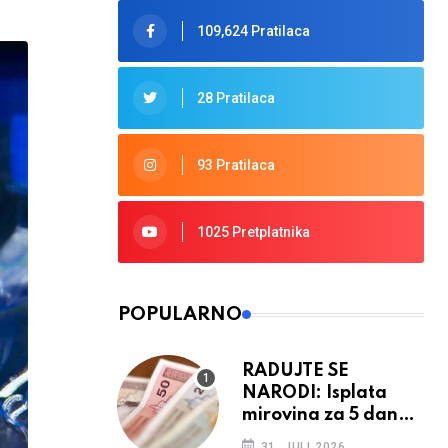
109,624 Pratilaca
28 Pratilaca
93 Pratilaca
1025 Pretplatnika
POPULARNO
RADUJTE SE
NARODI: Isplata
mirovina za 5 dana,
retroaktivna
31. JULI 2026.