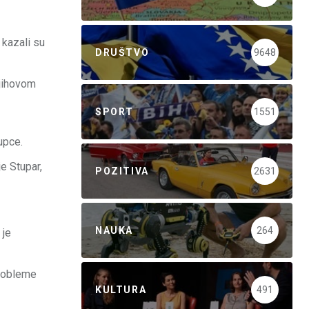
 kazali su
DRUŠTVO
9648
njihovom
SPORT
1551
upce.
e Stupar,
POZITIVA
2631
NAUKA
264
 je
probleme
KULTURA
491