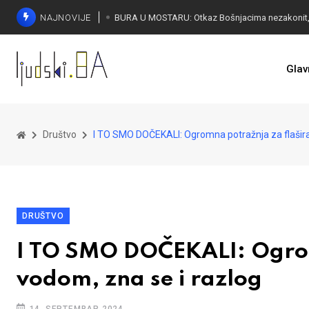
NAJNOVIJE
ČUDESNA MOSTARKA: Lana Pudar predvodi BiH
Glav
Društvo
I TO SMO DOČEKALI: Ogromna potražnja za flašir
DRUŠTVO
I TO SMO DOČEKALI: Ogro
vodom, zna se i razlog