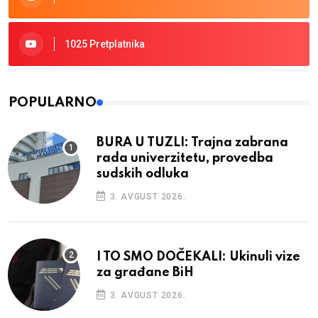
1025 Pretplatnika
POPULARNO
BURA U TUZLI: Trajna zabrana
rada univerzitetu, provedba
sudskih odluka
3. AVGUST 2026.
I TO SMO DOČEKALI: Ukinuli vize
za građane BiH
3. AVGUST 2026.