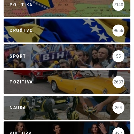
POLITIKA
7140
DRUŠTVO
9656
SPORT
1551
POZITIVA
2633
NAUKA
264
KULTURA
492