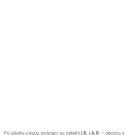
Po ulasku u kuću, policajci su zatekli
I.R. i A.R.
– obojicu s