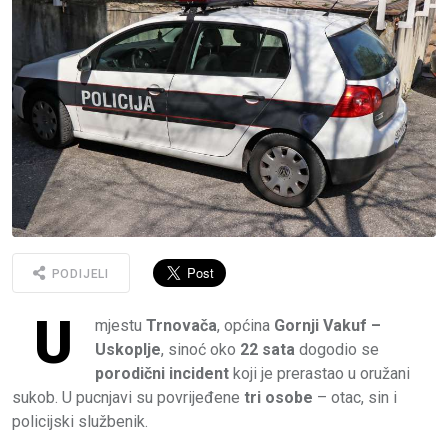
PODIJELI
U
mjestu
Trnovača
, općina
Gornji Vakuf –
Uskoplje
, sinoć oko
22 sata
dogodio se
porodični incident
koji je prerastao u oružani
sukob. U pucnjavi su povrijeđene
tri osobe
– otac, sin i
policijski službenik.