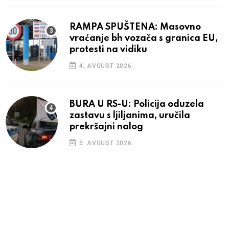
RAMPA SPUŠTENA: Masovno
vraćanje bh vozača s granica EU,
protesti na vidiku
4. AVGUST 2026.
BURA U RS-U: Policija oduzela
zastavu s ljiljanima, uručila
prekršajni nalog
5. AVGUST 2026.