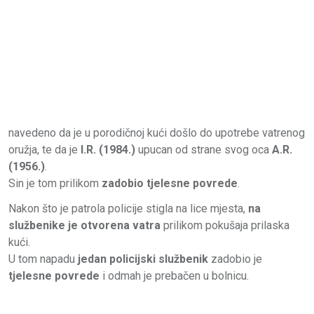
navedeno da je u porodičnoj kući došlo do upotrebe vatrenog
oružja, te da je
I.R. (1984.)
upucan od strane svog oca
A.R.
(1956.)
.
Sin je tom prilikom
zadobio tjelesne povrede
.
Nakon što je patrola policije stigla na lice mjesta,
na
službenike je otvorena vatra
prilikom pokušaja prilaska
kući.
U tom napadu
jedan policijski službenik
zadobio je
tjelesne povrede
i odmah je prebačen u bolnicu.