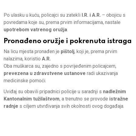
Po ulasku u kuću, policajci su zatekli
I.R. i A.R.
– obojicu s
povredama koje su, prema prvim informacijama, nastale
upotrebom vatrenog oružja
.
Pronađeno oružje i pokrenuta istraga
Na licu mjesta pronađen je
pištolj
, koji je, prema prvim
nalazima, koristio
A.R.
Oba muškarca su, zajedno s povrijeđenim policajcem,
prevezena u zdravstvene ustanove
radi ukazivanja
medicinske pomoći.
Uviđaj su obavili pripadnici policije u saradnji s
nadležnim
Kantonalnim tužilaštvom
, a trenutno se provode
istražne
radnje
s ciljem utvrđivanja svih okolnosti ovog događaja.