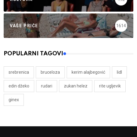
VAŠE PRIČE
1614
POPULARNI TAGOVI
srebrenica
bruceloza
kerim alajbegović
lidl
edin džeko
rudari
zukan helez
rite ugljevik
ginex