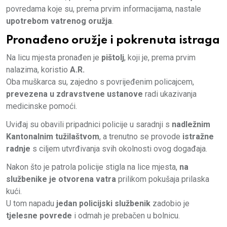
povredama koje su, prema prvim informacijama, nastale
upotrebom vatrenog oružja
.
Pronađeno oružje i pokrenuta istraga
Na licu mjesta pronađen je
pištolj
, koji je, prema prvim
nalazima, koristio
A.R.
Oba muškarca su, zajedno s povrijeđenim policajcem,
prevezena u zdravstvene ustanove
radi ukazivanja
medicinske pomoći.
Uviđaj su obavili pripadnici policije u saradnji s
nadležnim
Kantonalnim tužilaštvom
, a trenutno se provode
istražne
radnje
s ciljem utvrđivanja svih okolnosti ovog događaja.
Nakon što je patrola policije stigla na lice mjesta,
na
službenike je otvorena vatra
prilikom pokušaja prilaska
kući.
U tom napadu
jedan policijski službenik
zadobio je
tjelesne povrede
i odmah je prebačen u bolnicu.