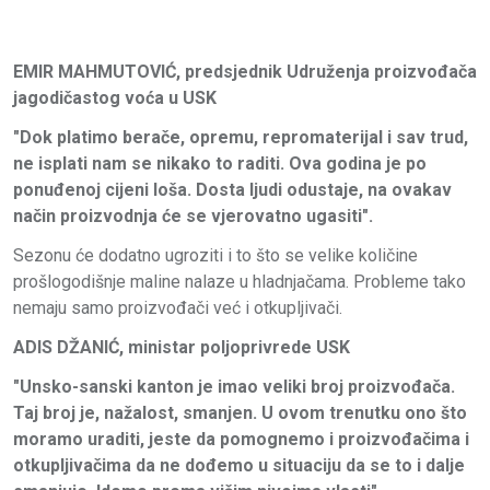
EMIR MAHMUTOVIĆ, predsjednik Udruženja proizvođača
jagodičastog voća u USK
"Dok platimo berače, opremu, repromaterijal i sav trud,
ne isplati nam se nikako to raditi. Ova godina je po
ponuđenoj cijeni loša. Dosta ljudi odustaje, na ovakav
način proizvodnja će se vjerovatno ugasiti".
Sezonu će dodatno ugroziti i to što se velike količine
prošlogodišnje maline nalaze u hladnjačama. Probleme tako
nemaju samo proizvođači već i otkupljivači.
ADIS DŽANIĆ, ministar poljoprivrede USK
"Unsko-sanski kanton je imao veliki broj proizvođača.
Taj broj je, nažalost, smanjen. U ovom trenutku ono što
moramo uraditi, jeste da pomognemo i proizvođačima i
otkupljivačima da ne dođemo u situaciju da se to i dalje