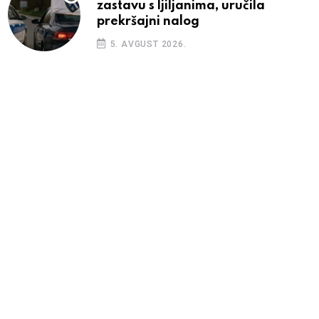
zastavu s ljiljanima, uručila
prekršajni nalog
5. AVGUST 2026.