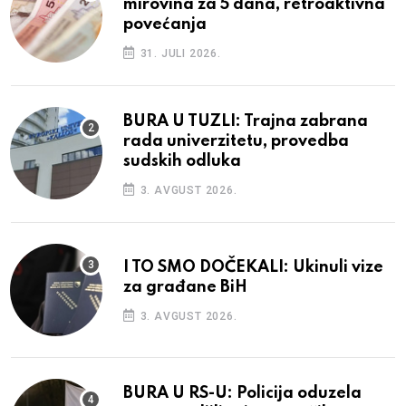
mirovina za 5 dana, retroaktivna
povećanja
31. JULI 2026.
BURA U TUZLI: Trajna zabrana
rada univerzitetu, provedba
sudskih odluka
3. AVGUST 2026.
I TO SMO DOČEKALI: Ukinuli vize
za građane BiH
3. AVGUST 2026.
BURA U RS-U: Policija oduzela