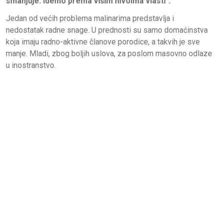
smanjuje. Idemo prema višim nivoima vlasti".
Jedan od većih problema malinarima predstavlja i
nedostatak radne snage. U prednosti su samo domaćinstva
koja imaju radno-aktivne članove porodice, a takvih je sve
manje. Mladi, zbog boljih uslova, za poslom masovno odlaze
u inostranstvo.