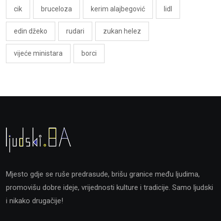
cik
bruceloza
kerim alajbegović
lidl
edin džeko
rudari
zukan helez
vijeće ministara
borci
Mjesto gdje se ruše predrasude, brišu granice među ljudima,
promovišu dobre ideje, vrijednosti kulture i tradicije. Samo ljudski
i nikako drugačije!