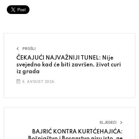
PROŠLI
ČEKAJUĆI NAJVAŽNIJI TUNEL: Nije
svejedno kad će biti završen, život curi
iz grada
6. AVGUST 2026.
SLJEDEĆI
BAJRIĆ KONTRA KURTĆEHAJIĆA:
Bošnjaštvo i Bosanstvo nisu isto, ne