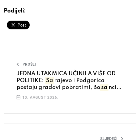
Podijeli:
PROŠLI
JEDNA UTAKMICA UČINILA VIŠE OD
POLITIKE:
Sa
rajevo i Podgorica
postaju gradovi pobratimi, Bo
sa
nci
će ljetovati u Crnoj Gori
10. AVGUST 2026.
SLJEDEĆI