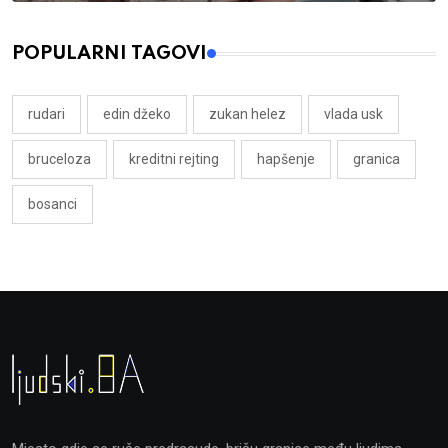
POPULARNI TAGOVI
rudari
edin džeko
zukan helez
vlada usk
bruceloza
kreditni rejting
hapšenje
granica
bosanci