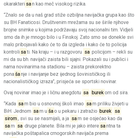
okarakteri
sa
n kao meč visokog rizika.
“Znalo se da u naš grad stiže ozbiljna navijačka grupa kao što
su BH Fanaticosi. Društvenim mrežama su se širile njihove
brojne snimke u kojima podržavaju svoj nacionalni tim. Vidjeli
smo da ih je mnogo bilo i u Finskoj. Zato smo se donekle svi
malo pribojavali kako će to da izgleda i kako će to policija
kontroli
sa
ti. Na kraju – i u razgovoru
sa
policijom – rekli su
mi da su bh. navijači zaista bili sjajni. Pokazali su i publici i
nama novinarima na stadionu – zaista prekorektno
pona
ša
nje i navijanje bez ijednog šovinističkog ili
nacionalističkog izraza”, prisjeća se sportski novinar.
Ovaj novinar imao je i ličnu anegdotu
sa
burek
om od sira.
“Kada
sa
m bio u osnovnoj školi imao
sa
m priliku živjeti u
BiH. Jednom
sa
m u
ša
o u pekaru i zatražio
burek
sa
sirom
, svi su se nasmijali, a ja
sa
m se osjećao kao da
sa
m
sa
druge planete. Bila mi je jako intere
sa
ntna ta
navijačka poštapalica crnogorskih navijača prema