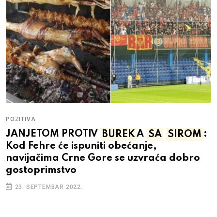
POZITIVA
JANJETOM PROTIV
BUREK
A
SA
SIROM
:
Kod Fehre će ispuniti obećanje,
navijačima Crne Gore se uzvraća dobro
gostoprimstvo
23. SEPTEMBAR 2022.