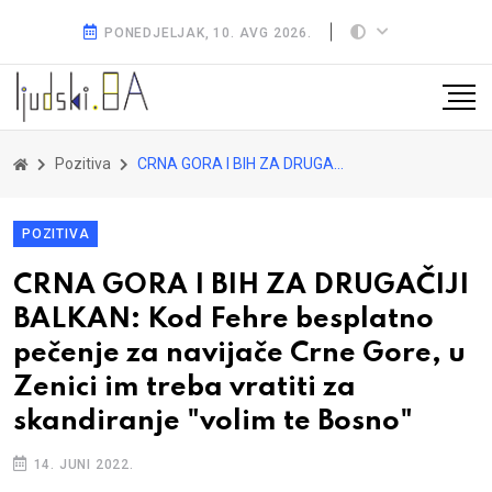
PONEDJELJAK, 10. AVG 2026.
Pozitiva
CRNA GORA I BIH ZA DRUGAČIJI BALKAN: Kod Fehre besplatno pečenje za navijače Crne Gore, u Zenici im treba vratiti za skandiranje "volim te Bosno"
POZITIVA
CRNA GORA I BIH ZA DRUGAČIJI
BALKAN: Kod Fehre besplatno
pečenje za navijače Crne Gore, u
Zenici im treba vratiti za
skandiranje "volim te Bosno"
14. JUNI 2022.