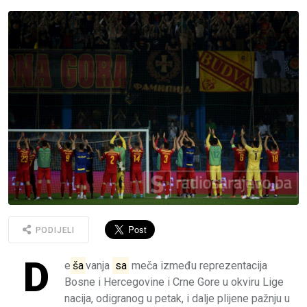
PODIJELI
D
e
ša
vanja
sa
meča između reprezentacija
Bosne i Hercegovine i Crne Gore u okviru Lige
nacija, odigranog u petak, i dalje plijene pažnju u