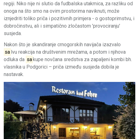
regiji. Niko nije ni slutio da fudbalska utakmica, za razliku od
onoga na što smo na ovim prostorima naviknuti, može
iznjedriti toliko priča i pozitivnih primjera - o gostoprimstvu, i
dobročinstvu, ali i simpatično zločastom 'provociranju'
susjeda.
Nakon što je skandiranje crnogorskih navijača izazvalo
sa
lvu reakcija na društvenim mrežama, a potom i njihova
odluka da
sa
kupe novčana sredstva za zapaljeni kombi bh.
vlasnika u Podgorici – priča između susjeda dobila je
nastavak.