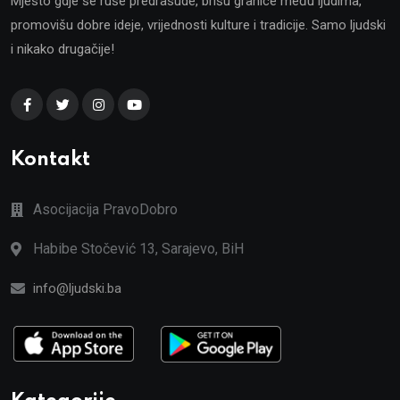
Mjesto gdje se ruše predrasude, brišu granice među ljudima,
promovišu dobre ideje, vrijednosti kulture i tradicije. Samo ljudski
i nikako drugačije!
Kontakt
Asocijacija PravoDobro
Habibe Stočević 13, Sarajevo, BiH
info@ljudski.ba