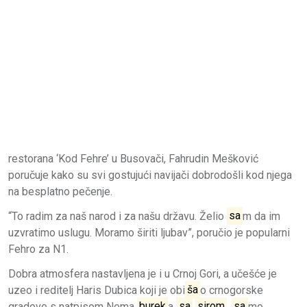
restorana ‘Kod Fehre’ u Busovači, Fahrudin Mešković
poručuje kako su svi gostujući navijači dobrodošli kod njega
na besplatno pečenje.
“To radim za naš narod i za našu državu. Želio
sa
m da im
uzvratimo uslugu. Moramo širiti ljubav”, poručio je popularni
Fehro za N1.
Dobra atmosfera nastavljena je i u Crnoj Gori, a učešće je
uzeo i reditelj Haris Dubica koji je obi
ša
o crnogorske
gradove s natpisom Nema
burek
a
sa
sirom
,
sa
mo