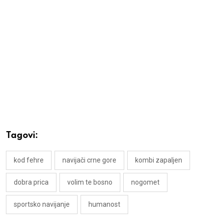
Tagovi:
kod fehre
navijači crne gore
kombi zapaljen
dobra prica
volim te bosno
nogomet
sportsko navijanje
humanost