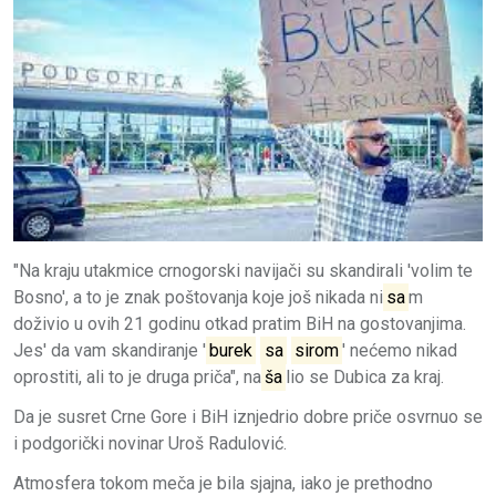
"Na kraju utakmice crnogorski navijači su skandirali 'volim te
Bosno', a to je znak poštovanja koje još nikada ni
sa
m
doživio u ovih 21 godinu otkad pratim BiH na gostovanjima.
Jes' da vam skandiranje '
burek
sa
sirom
' nećemo nikad
oprostiti, ali to je druga priča", na
ša
lio se Dubica za kraj.
Da je susret Crne Gore i BiH iznjedrio dobre priče osvrnuo se
i podgorički novinar Uroš Radulović.
Atmosfera tokom meča je bila sjajna, iako je prethodno