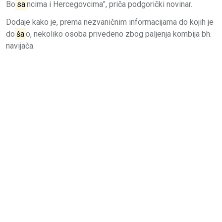
Bo
sa
ncima i Hercegovcima”, priča podgorički novinar.
Dodaje kako je, prema nezvaničnim informacijama do kojih je
do
ša
o, nekoliko osoba privedeno zbog paljenja kombija bh.
navijača.