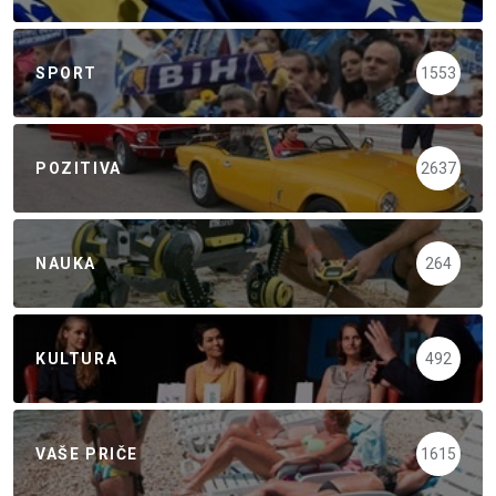
SPORT
1553
POZITIVA
2637
NAUKA
264
KULTURA
492
VAŠE PRIČE
1615