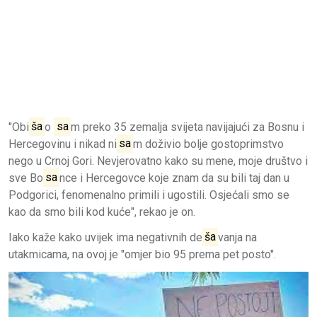
"Obi
ša
o
sa
m preko 35 zemalja svijeta navijajući za Bosnu i
Hercegovinu i nikad ni
sa
m doživio bolje gostoprimstvo
nego u Crnoj Gori. Nevjerovatno kako su mene, moje društvo i
sve Bo
sa
nce i Hercegovce koje znam da su bili taj dan u
Podgorici, fenomenalno primili i ugostili. Osjećali smo se
kao da smo bili kod kuće", rekao je on.
Iako kaže kako uvijek ima negativnih de
ša
vanja na
utakmicama, na ovoj je "omjer bio 95 prema pet posto".